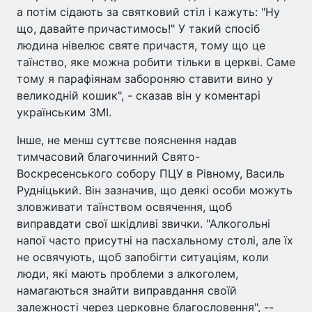
а потім сідають за святковий стіл і кажуть: "Ну
що, давайте причастимось!" У такий спосіб
людина нівелює святе причастя, тому що це
таїнство, яке можна робити тільки в церкві. Саме
тому я парафіянам забороняю ставити вино у
великодній кошик", - сказав він у коментарі
українським ЗМІ.
Інше, не менш суттєве пояснення надав
тимчасовий благочинний Свято-
Воскресенського собору ПЦУ в Рівному, Василь
Рудніцький. Він зазначив, що деякі особи можуть
зловживати таїнством освячення, щоб
виправдати свої шкідливі звички. "Алкогольні
напої часто присутні на пасхальному столі, але їх
не освячують, щоб запобігти ситуаціям, коли
люди, які мають проблеми з алкоголем,
намагаються знайти виправдання своїй
залежності через церковне благословення", --