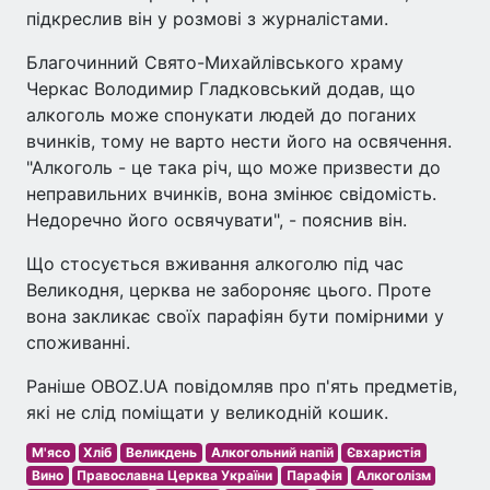
підкреслив він у розмові з журналістами.
Благочинний Свято-Михайлівського храму
Черкас Володимир Гладковський додав, що
алкоголь може спонукати людей до поганих
вчинків, тому не варто нести його на освячення.
"Алкоголь - це така річ, що може призвести до
неправильних вчинків, вона змінює свідомість.
Недоречно його освячувати", - пояснив він.
Що стосується вживання алкоголю під час
Великодня, церква не забороняє цього. Проте
вона закликає своїх парафіян бути помірними у
споживанні.
Раніше OBOZ.UA повідомляв про п'ять предметів,
які не слід поміщати у великодній кошик.
М'ясо
Хліб
Великдень
Алкогольний напій
Євхаристія
Вино
Православна Церква України
Парафія
Алкоголізм