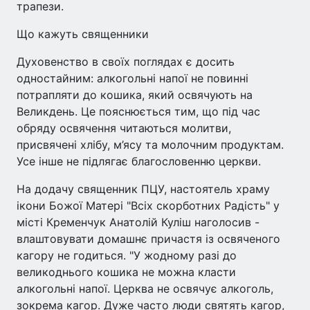
трапези.
Що кажуть священники
Духовенство в своїх поглядах є досить
одностайним: алкогольні напої не повинні
потрапляти до кошика, який освячують на
Великдень. Це пояснюється тим, що під час
обряду освячення читаються молитви,
присвячені хлібу, м’ясу та молочним продуктам.
Усе інше не підлягає благословенню церкви.
На додачу священник ПЦУ, настоятель храму
ікони Божої Матері "Всіх скорботних Радість" у
місті Кременчук Анатолій Куліш наголосив -
влаштовувати домашнє причастя із освяченого
кагору не годиться. "У жодному разі до
великоднього кошика не можна класти
алкогольні напої. Церква не освячує алкоголь,
зокрема кагор. Дуже часто люди святять кагор,