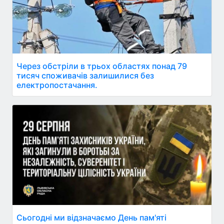
Через обстріли в трьох областях понад 79
тисяч споживачів залишилися без
електропостачання.
Сьогодні ми відзначаємо День пам'яті