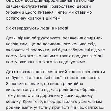
OBOZ.UA дослідив народні звичаї та погляди
священнослужителів Православної церкви
України з цього питання. Тепер ми ставимо
остаточну крапку в цій темі.
Як стверджують люди в народі
Деякі віряни обґрунтовують освячення спиртних
напоїв тим, що до великоднього кошика слід
включати ті продукти, які були заборонені під час
посту. Алкоголь є одним з таких продуктів. У дні
посту вживання алкоголю недопустиме.
Дехто вважає, що в святковий кошик слід класти
не будь-які алкогольні напої, а виключно кагор.
За їхніми словами, це вино традиційно
використовується під час релігійних обрядів,
тому воно стане доречним у великодньому
кошику. Крім того, кагор дозволить усім членам
родини взяти участь у причасті під час святкової