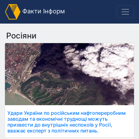
Факти Інформ
Росіяни
Удари України по російським нафтопереробним
заводам та економічні труднощі можуть
призвести до внутрішніх неспокоїв у Росії,
вважає експерт з політичних питань.