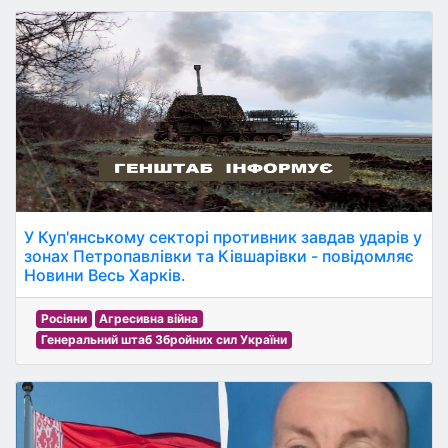
У Куп'янському секторі противник завдав ударів у
зонах Петропавлівки та Ківшарівки - повідомляє
Новини Весь Харків.
Росіяни
Агресивна війна
Генеральний штаб Збройних сил України