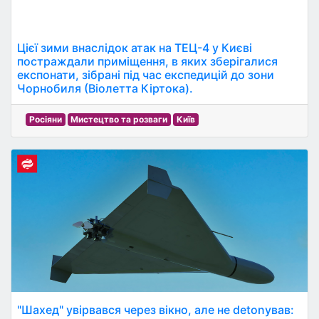
Цієї зими внаслідок атак на ТЕЦ-4 у Києві
постраждали приміщення, в яких зберігалися
експонати, зібрані під час експедицій до зони
Чорнобиля (Віолетта Кіртока).
Росіяни
Мистецтво та розваги
Київ
"Шахед" увірвався через вікно, але не detonував: