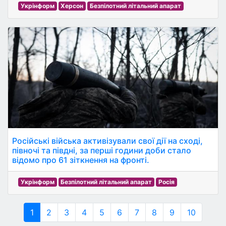
Укрінформ
Херсон
Безпілотний літальний апарат
Російські війська активізували свої дії на сході,
півночі та півдні, за перші години доби стало
відомо про 61 зіткнення на фронті.
Укрінформ
Безпілотний літальний апарат
Росія
1
2
3
4
5
6
7
8
9
10