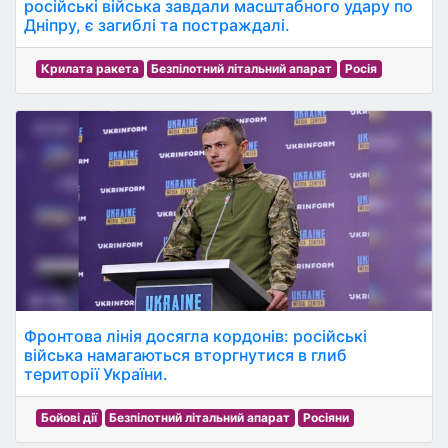
російські війська завдали масштабного удару по
Дніпру, є загиблі та постраждалі.
Крилата ракета
Безпілотний літальний апарат
Росія
Фронтова лінія досягла кордонів: російські
війська намагаються вторгнутися в глиб
території України.
Бойові дії
Безпілотний літальний апарат
Росіяни