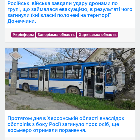
Російські війська завдали удару дронами по
групі, що займалася евакуацією, в результаті чого
загинули їхні власні полонені на території
Донеччини.
Укрінформ
Запорізька область
Харківська область
Протягом дня в Херсонській області внаслідок
обстрілів з боку Росії загинуло троє осіб, ще
восьмеро отримали поранення.