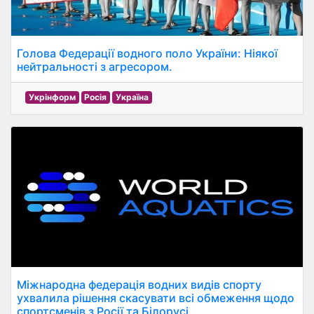
Голова Федерації водного поло України: Ніякої
нейтральності з агресором.
Укрінформ
Росія
Україна
Міжнародна федерація водних видів спорту
ухвалила рішення скасувати всі обмеження щодо
спортсменів з Росії та Білорусі.