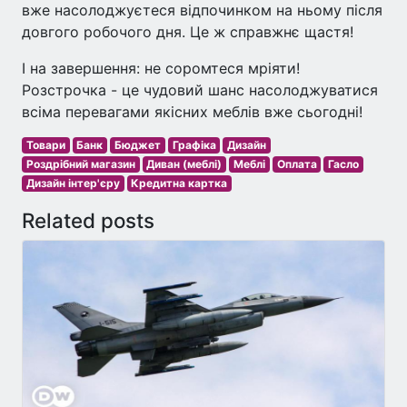
вже насолоджуєтеся відпочинком на ньому після
довгого робочого дня. Це ж справжнє щастя!
І на завершення: не соромтеся мріяти!
Розстрочка - це чудовий шанс насолоджуватися
всіма перевагами якісних меблів вже сьогодні!
Товари
Банк
Бюджет
Графіка
Дизайн
Роздрібний магазин
Диван (меблі)
Меблі
Оплата
Гасло
Дизайн інтер'єру
Кредитна картка
Related posts