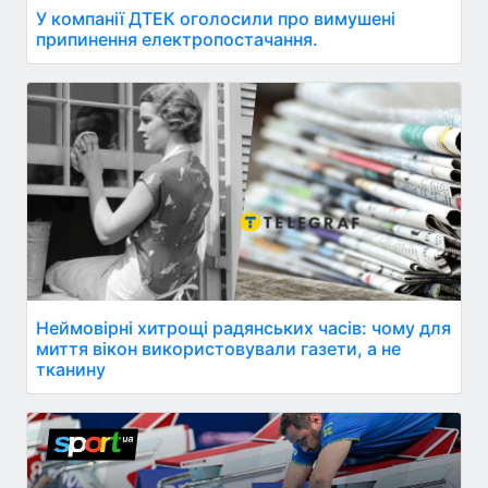
У компанії ДТЕК оголосили про вимушені
припинення електропостачання.
Неймовірні хитрощі радянських часів: чому для
миття вікон використовували газети, а не
тканину