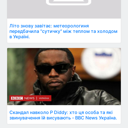
Літо знову завітає: метеорологиня
передбачила "сутичку" між теплом та холодом
в Україні.
Скандал навколо P Diddy: хто ця особа та які
звинувачення їй висувають - BBC News Україна.