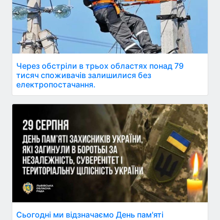
Через обстріли в трьох областях понад 79
тисяч споживачів залишилися без
електропостачання.
Сьогодні ми відзначаємо День пам'яті