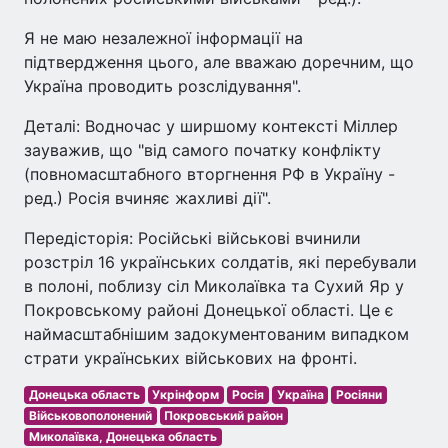
Я не маю незалежної інформації на
підтвердження цього, але вважаю доречним, що
Україна проводить розслідування".
Деталі: Водночас у ширшому контексті Міллер
зауважив, що "від самого початку конфлікту
(повномасштабного вторгнення РФ в Україну -
ред.) Росія вчиняє жахливі дії".
Передісторія: Російські військові вчинили
розстріл 16 українських солдатів, які перебували
в полоні, поблизу сіл Миколаївка та Сухий Яр у
Покровському районі Донецької області. Це є
наймасштабнішим задокументованим випадком
страти українських військових на фронті.
Донецька область
Укрінформ
Росія
Україна
Росіяни
Військовополонений
Покровський район
Миколаївка, Донецька область