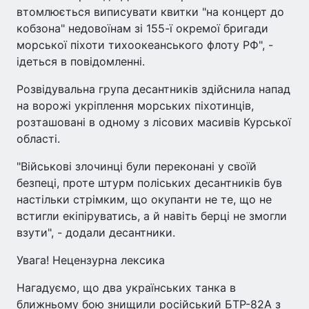
втомлюється виписувати квитки "на концерт до
кобзона" недовоїнам зі 155-ї окремої бригади
морської піхоти тихоокеанського флоту РФ", -
ідеться в повідомленні.
Розвідувальна група десантників здійснила напад
на ворожі укріплення морських піхотинців,
розташовані в одному з лісових масивів Курської
області.
"Військові злочинці були переконані у своїй
безпеці, проте штурм поліських десантників був
настільки стрімким, що окупанти не те, що не
встигли екіпіруватись, а й навіть берці не змогли
взути", - додали десантники.
Увага! Нецензурна лексика
Нагадуємо, що два українських танка в
ближньому бою знищили російський БТР-82А з