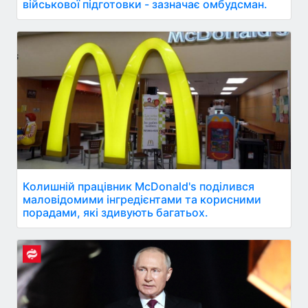
військової підготовки - зазначає омбудсман.
Колишній працівник McDonald's поділився
маловідомими інгредієнтами та корисними
порадами, які здивують багатьох.