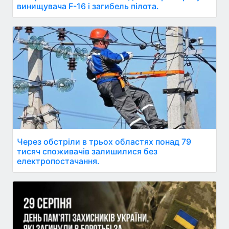
винищувача F-16 і загибель пілота.
Через обстріли в трьох областях понад 79
тисяч споживачів залишилися без
електропостачання.