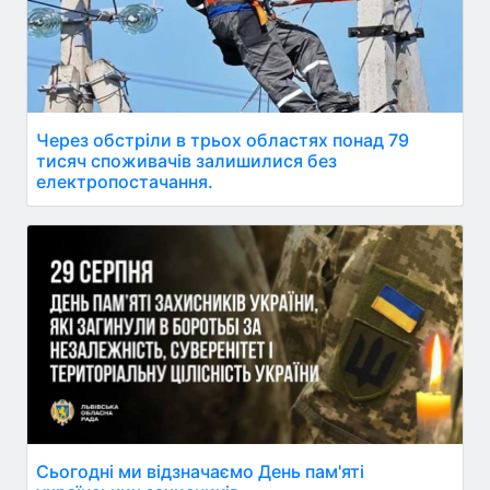
Через обстріли в трьох областях понад 79
тисяч споживачів залишилися без
електропостачання.
Сьогодні ми відзначаємо День пам'яті