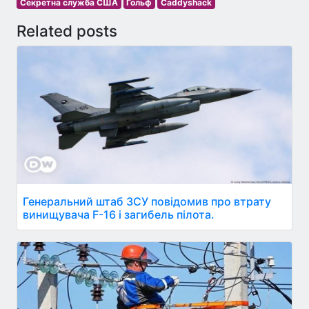
Секретна служба США
Гольф
Caddyshack
Related posts
Генеральний штаб ЗСУ повідомив про втрату
винищувача F-16 і загибель пілота.