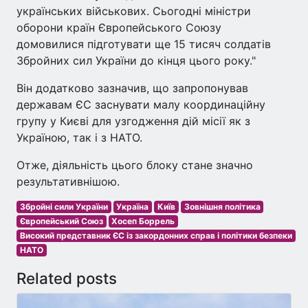
українських військових. Сьогодні міністри
оборони країн Європейського Союзу
домовилися підготувати ще 15 тисяч солдатів
Збройних сил України до кінця цього року."
Він додатково зазначив, що запропонував
державам ЄС заснувати малу координаційну
групу у Києві для узгодження дій місії як з
Україною, так і з НАТО.
Отже, діяльність цього блоку стане значно
результативнішою.
Збройні сили України
Україна
Київ
Зовнішня політика
Європейський Союз
Хосеп Боррель
Високий представник ЄС із закордонних справ і політики безпеки
НАТО
Related posts