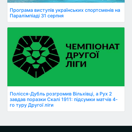
Програма виступів українських спортсменів на
Паралімпіаді 31 серпня
Полісся-Дубль розгромив Вільхівці, а Рух 2
завдав поразки Скалі 1911: підсумки матчів 4-
го туру Другої ліги