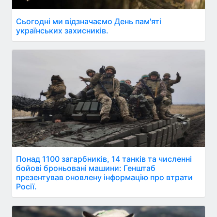
Сьогодні ми відзначаємо День пам'яті
українських захисників.
Понад 1100 загарбників, 14 танків та численні
бойові броньовані машини: Генштаб
презентував оновлену інформацію про втрати
Росії.