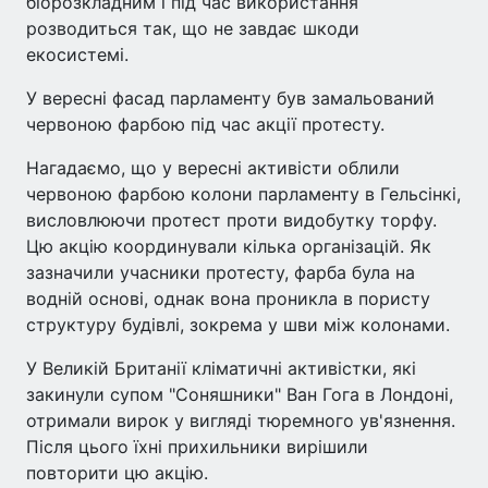
біорозкладним і під час використання
розводиться так, що не завдає шкоди
екосистемі.
У вересні фасад парламенту був замальований
червоною фарбою під час акції протесту.
Нагадаємо, що у вересні активісти облили
червоною фарбою колони парламенту в Гельсінкі,
висловлюючи протест проти видобутку торфу.
Цю акцію координували кілька організацій. Як
зазначили учасники протесту, фарба була на
водній основі, однак вона проникла в пористу
структуру будівлі, зокрема у шви між колонами.
У Великій Британії кліматичні активістки, які
закинули супом "Соняшники" Ван Гога в Лондоні,
отримали вирок у вигляді тюремного ув'язнення.
Після цього їхні прихильники вирішили
повторити цю акцію.