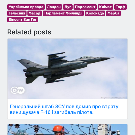
Українська правда
Лондон
Луг
Парламент
Клімат
Торф
Гельсінкі
Фасад
Парламент Фінляндії
Колонада
Фарба
Вінсент Ван Гог
Related posts
Генеральний штаб ЗСУ повідомив про втрату
винищувача F-16 і загибель пілота.