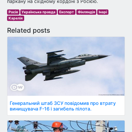
паркану на східному кордоні з Росією.
Росія
Українська правда
Експорт
Фінляндія
Інарі
Карелія
Related posts
Генеральний штаб ЗСУ повідомив про втрату
винищувача F-16 і загибель пілота.