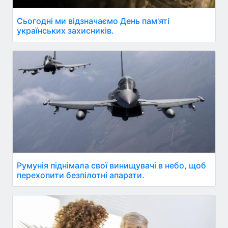
Сьогодні ми відзначаємо День пам'яті
українських захисників.
Румунія піднімала свої винищувачі в небо, щоб
перехопити безпілотні апарати.