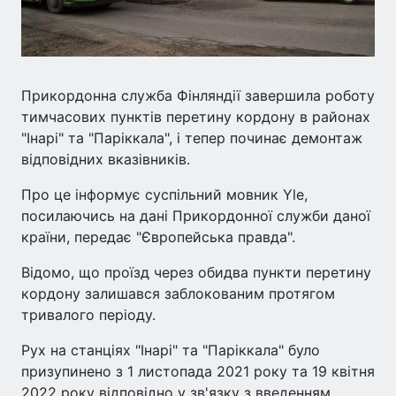
Прикордонна служба Фінляндії завершила роботу
тимчасових пунктів перетину кордону в районах
"Інарі" та "Паріккала", і тепер починає демонтаж
відповідних вказівників.
Про це інформує суспільний мовник Yle,
посилаючись на дані Прикордонної служби даної
країни, передає "Європейська правда".
Відомо, що проїзд через обидва пункти перетину
кордону залишався заблокованим протягом
тривалого періоду.
Рух на станціях "Інарі" та "Паріккала" було
призупинено з 1 листопада 2021 року та 19 квітня
2022 року відповідно у зв'язку з введенням