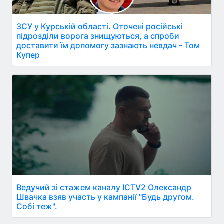
ЗСУ у Курській області. Оточені російські
підрозділи ворога знищуються, а спроби
доставити їм допомогу зазнають невдач - Том
Купер
Ведучий зі стажем каналу ICTV2 Олександр
Швачка взяв участь у кампанії "Будь другом.
Собі теж".