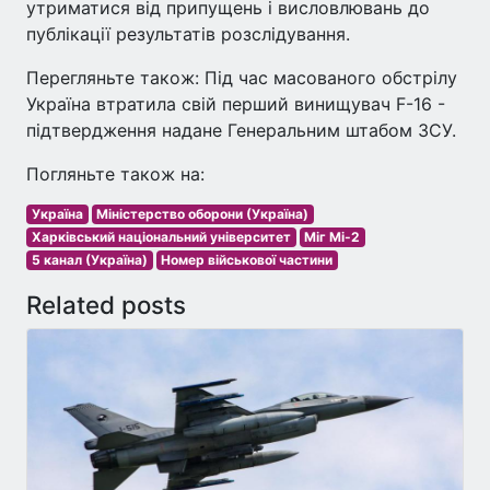
утриматися від припущень і висловлювань до
публікації результатів розслідування.
Перегляньте також: Під час масованого обстрілу
Україна втратила свій перший винищувач F-16 -
підтвердження надане Генеральним штабом ЗСУ.
Погляньте також на:
Україна
Міністерство оборони (Україна)
Харківський національний університет
Міг Мі-2
5 канал (Україна)
Номер військової частини
Related posts