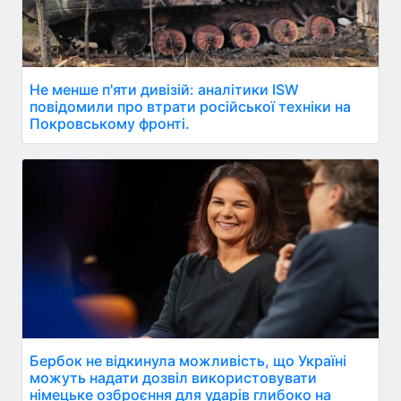
Не менше п'яти дивізій: аналітики ISW
повідомили про втрати російської техніки на
Покровському фронті.
Бербок не відкинула можливість, що Україні
можуть надати дозвіл використовувати
німецьке озброєння для ударів глибоко на