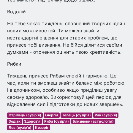
Водолій
На тебе чекає тиждень, сповнений творчих ідей і
нових можливостей. Ти можеш знайти
нестандартні рішення для старих проблем, що
принесе тобі визнання. Не бійся ділитися своїми
думками - оточення оцінить твою креативність.
Рибки
Тиждень принесе Рибам спокій і гармонію. Це
час, коли ти зможеш знайти баланс між роботою
і відпочинком, особливо якщо приділиш увагу
своєму здоров'ю. Використовуй цей період для
відновлення сил і підготовки до нових звершень.
Стрілець (сузір'я)
Енергія
Телець (сузір'я)
Рак (сузір'я)
Зодіак
Здоров'я
Риби (сузір'я)
Близнюки (астрологія)
Лев (сузір'я)
Козеріг