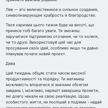
Лев — это величественное и сильное создание,
символизирующее храбрость и благородство.
Твоя харизма цього тижня буде на висоті, що
принесе тобі багато уваги. Ти зможеш
заручитися підтримкою оточення, чи то колеги,
чи то друзі. Використовуй цей час для
просування своїх ідей, особливо якщо ти давно
планував почати новий проєкт.
Дева
Цей тиждень обіцяє стати часом високої
продуктивності та порядку. Ти матимеш
можливість впоратися зі значним обсягом
завдань і, можливо, нарешті завершиш проекти,
які довго чекали на свою реалізацію. Щодо
особистого життя, не поспішай з подіями - надай
оточуючим можливість все ретельно зважити.