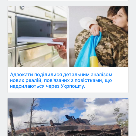
Адвокати поділилися детальним аналізом
нових реалій, пов'язаних з повістками, що
надсилаються через Укрпошту.