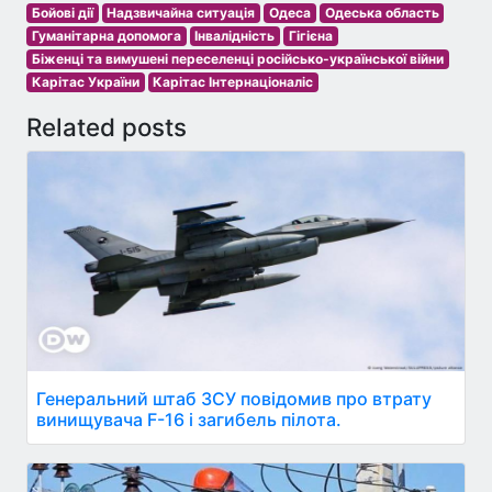
Бойові дії
Надзвичайна ситуація
Одеса
Одеська область
Гуманітарна допомога
Інвалідність
Гігієна
Біженці та вимушені переселенці російсько-української війни
Карітас України
Карітас Інтернаціоналіс
Related posts
Генеральний штаб ЗСУ повідомив про втрату
винищувача F-16 і загибель пілота.