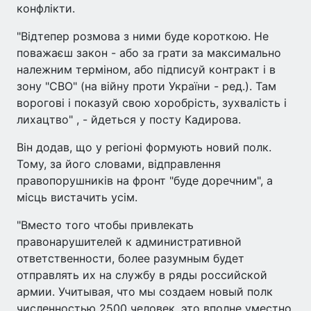
конфлікти.
"Відтепер розмова з ними буде короткою. Не
поважаєш закон - або за грати за максимально
належним терміном, або підписуй контракт і в
зону "СВО" (на війну проти України - ред.). Там
ворогові і показуй свою хоробрість, зухвалість і
лихацтво" , - йдеться у посту Кадирова.
Він додав, що у регіоні формують новий полк.
Тому, за його словами, відправлення
правопорушників на фронт "буде доречним", а
місць вистачить усім.
"Вместо того чтобы привлекать
правонарушителей к административной
ответственности, более разумным будет
отправлять их на службу в ряды российской
армии. Учитывая, что мы создаем новый полк
численностью 2500 человек, это вполне уместно.