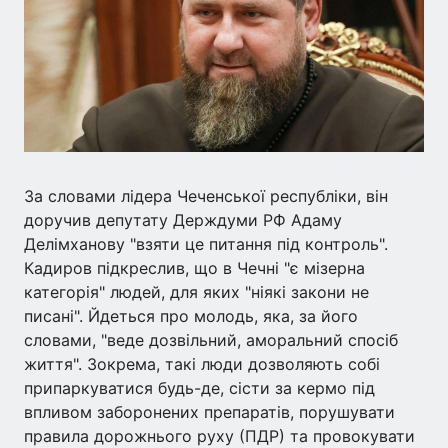
За словами лідера Чеченської республіки, він
доручив депутату Держдуми РФ Адаму
Делімханову "взяти це питання під контроль".
Кадиров підкреслив, що в Чечні "є мізерна
категорія" людей, для яких "ніякі закони не
писані". Йдеться про молодь, яка, за його
словами, "веде дозвільний, аморальний спосіб
життя". Зокрема, такі люди дозволяють собі
припаркуватися будь-де, сісти за кермо під
впливом заборонених препаратів, порушувати
правила дорожнього руху (ПДР) та провокувати