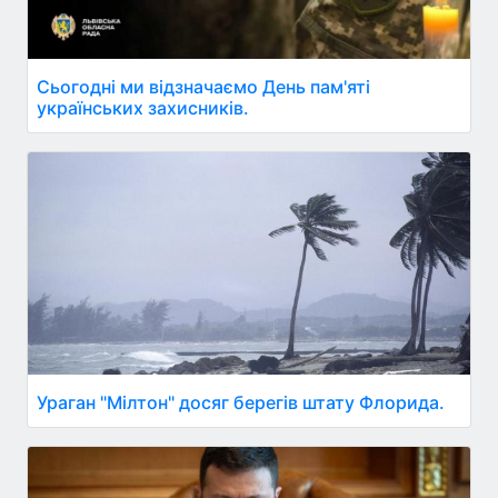
Сьогодні ми відзначаємо День пам'яті
українських захисників.
Ураган "Мілтон" досяг берегів штату Флорида.