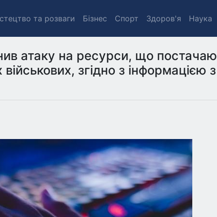
стецтво та розваги
Бізнес
Спорт
Здоров'я
Наука
снив атаку на ресурси, що постачаю
 військових, згідно з інформацією з