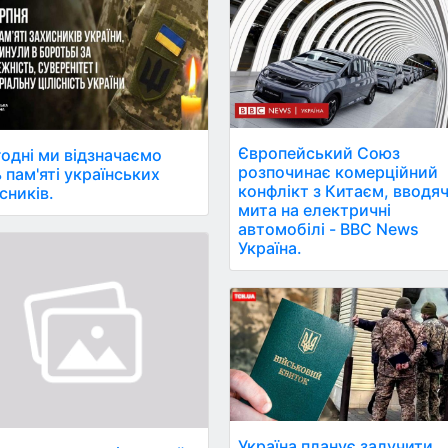
Європейський Союз
одні ми відзначаємо
розпочинає комерційний
 пам'яті українських
конфлікт з Китаєм, вводя
сників.
мита на електричні
автомобілі - BBC News
Україна.
Україна планує залучити