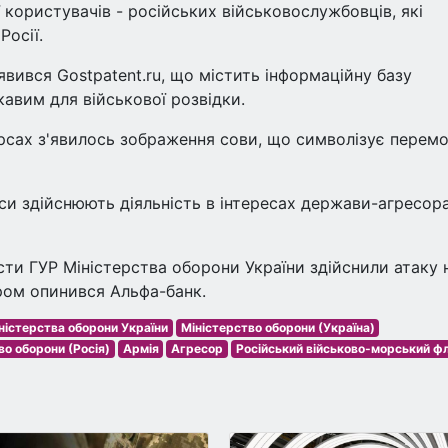
користувачів - російських військовослужбовців, які
осії.
вився Gostpatent.ru, що містить інформаційну базу
кавим для військової розвідки.
рсах з'явилось зображення сови, що символізує перемо
си здійснюють діяльність в інтересах держави-агресор
істи ГУР Міністерства оборони України здійснили атаку 
аром опинився Альфа-банк.
іністерства оборони України
Міністерство оборони (Україна)
во оборони (Росія)
Армія
Агресор
Російський військово-морський ф