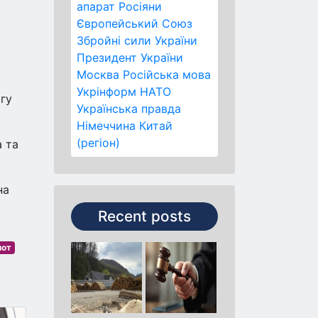
апарат
Росіяни
Європейський Союз
Збройні сили України
Президент України
Москва
Російська мова
Укрінформ
НАТО
гу
Українська правда
Німеччина
Китай
(регіон)
а та
на
Recent posts
лот