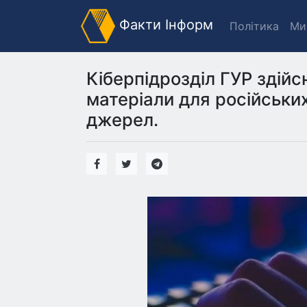
Факти Інформ
Політика
Ми
Кіберпідрозділ ГУР здій
матеріали для російських
джерел.