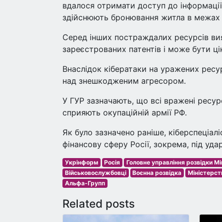
вдалося отримати доступ до інформації 
здійснюють бронювання житла в межах Р
Серед інших постраждалих ресурсів вия
зареєстрованих патентів і може бути ці
Внаслідок кібератаки на уражених ресу
над знешкодженим агресором.
У ГУР зазначають, що всі вражені ресур
сприяють окупаційній армії РФ.
Як було зазначено раніше, кіберспеціал
фінансову сферу Росії, зокрема, під уд
Укрінформ
Росія
Головне управління розвідки М
Військовослужбовці
Воєнна розвідка
Міністерст
Альфа-Групп
Related posts