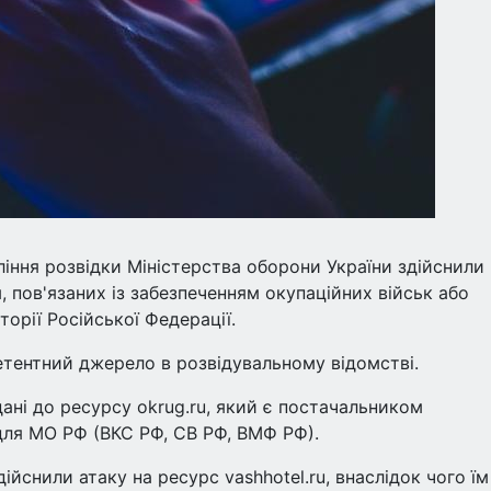
ління розвідки Міністерства оборони України здійснили
 пов'язаних із забезпеченням окупаційних військ або
орії Російської Федерації.
тентний джерело в розвідувальному відомстві.
ані до ресурсу okrug.ru, який є постачальником
для МО РФ (ВКС РФ, СВ РФ, ВМФ РФ).
дійснили атаку на ресурс vashhotel.ru, внаслідок чого їм