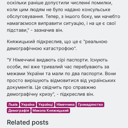
оскільки раніше допустили численні помилки,
коли цим людям не було надано консульське
обслуговування. Тепер, з іншого боку, ми начебто
намагаємося виправити ситуацію, і на це є свої
підстави," - зазначив він.
Княжицький підкреслив, що це є "реальною
демографічною катастрофою".
"У Німеччині видають сірі паспорти. Існують
особи, які вже тривалий час перебувають за
межами України та мали по два паспорти. Вони
просто вирішують відмовитися від українських
документів. Це свідчить про справжню
демографічну кризу", - підкреслив він.
Львів
Україна
Українці
Німеччина
Громадянство
Демографія
Микола Княжицький
Related posts