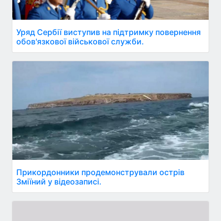
Уряд Сербії виступив на підтримку повернення
обов'язкової військової служби.
Прикордонники продемонстрували острів
Зміїний у відеозаписі.