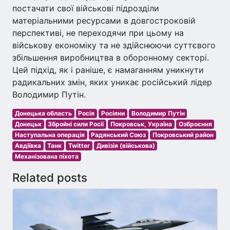
постачати свої військові підрозділи
матеріальними ресурсами в довгостроковій
перспективі, не переходячи при цьому на
військову економіку та не здійснюючи суттєвого
збільшення виробництва в оборонному секторі.
Цей підхід, як і раніше, є намаганням уникнути
радикальних змін, яких уникає російський лідер
Володимир Путін.
Донецька область
Росія
Росіяни
Володимир Путін
Донецьк
Збройні сили Росії
Покровськ, Україна
Озброєння
Наступальна операція
Радянський Союз
Покровський район
Авдіївка
Танк
Twitter
Дивізія (військова)
Механізована піхота
Related posts