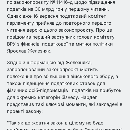
по законопроєкту № 11416-д щодо підвищення
податків на 30 млрд грн у першому читанні.
Однак вже 16 вересня податковий комітет
парламенту прийняв до повторного першого
читання версію цього законопроєкту. Про це
повідомив перший заступник голови комітету
ВРУ з фінансів, податкової та митної політики
Ярослав Железняк.
Згідно з інформацією від Железняка,
запропонований законопроєкт містить
положення про збільшення військового збору, а
також підвищення податкових ставок для
фізичних осіб-підприємців і податків на прибуток
для окремих категорій бізнесу. Нардеп
представив такі ключові моменти, які закладені в
проекті закону:
"Так як до жовтня закон в цілому не буде
прийнято, то впровадження буде "заднім числом"