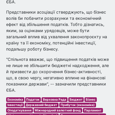
ЄБА.
Представники асоціації стверджують, що бізнес
волів би побачити розрахунки та економічний
ефект від збільшення податків. Тобто дізнатись,
яким, за оцінками урядовців, може бути
загальний вплив від ухвалення законопроєкту на
країну та її економіку, потенційні інвестиції,
подальшу роботу бізнесу.
"Спільнота вважає, що підвищення податків може
не лише не збільшити бюджетні надходження, але
й призвести до скорочення бізнес-активності,
що, в свою чергу, негативно вплине на фінансові
показники держави", -- зазначили представники
ЄБА.
Економіка
Податок
Верховна Рада
Бюджет
Бізнес
Інвестиції
Державний бюджет
Прибуток (економіка)
Оподаткування
Міжнародний валютний фонд
Парламент