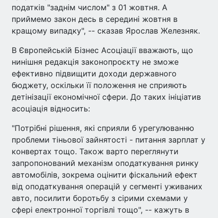
податків "заднім числом" з 01 жовтня. А
приймемо закон десь в середині жовтня в
кращому випадку", -- сказав Ярослав Железняк.
В Європейській Бізнес Асоціації вважають, що
нинішня редакція законопроєкту не зможе
ефективно підвищити доходи державного
бюджету, оскільки її положення не сприяють
детінізації економічної сфери. До таких ініціатив
асоціація відносить:
"Потрібні рішення, які сприяли б урегулюванню
проблеми тіньової зайнятості - питання зарплат у
конвертах тощо. Також варто переглянути
запропонований механізм оподаткування ринку
автомобілів, зокрема оцінити фіскальний ефект
від оподаткування операцій у сегменті уживаних
авто, посилити боротьбу з сірими схемами у
сфері електронної торгівлі тощо", -- кажуть в