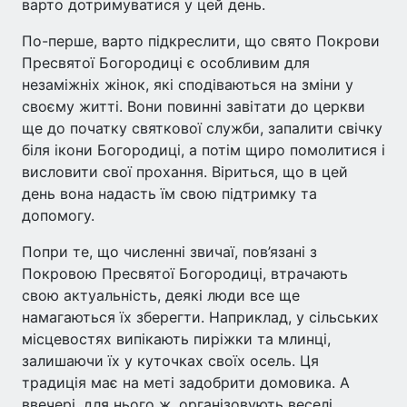
варто дотримуватися у цей день.
По-перше, варто підкреслити, що свято Покрови
Пресвятої Богородиці є особливим для
незаміжніх жінок, які сподіваються на зміни у
своєму житті. Вони повинні завітати до церкви
ще до початку святкової служби, запалити свічку
біля ікони Богородиці, а потім щиро помолитися і
висловити свої прохання. Віриться, що в цей
день вона надасть їм свою підтримку та
допомогу.
Попри те, що численні звичаї, пов’язані з
Покровою Пресвятої Богородиці, втрачають
свою актуальність, деякі люди все ще
намагаються їх зберегти. Наприклад, у сільських
місцевостях випікають пиріжки та млинці,
залишаючи їх у куточках своїх осель. Ця
традиція має на меті задобрити домовика. А
ввечері, для нього ж, організовують веселі