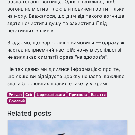
розпалюванні вогнища. Однак, важливо, щоб
вогонь не містив гілок; він повинен горіти тільки
на моху. Вважалося, що дим від такого вогнища
здатен очистити душу та захистити її від
негативних впливів.
Згадаємо, що варто лише вимовити — одразу ж
настає неприємний настрій: чому в суспільстві
не викликає симпатії фраза "на здоров'я".
Не так давно ми ділилися інформацією про те,
що якщо ви відвідуєте церкву нечасто, важливо
знати 5 основних правил етикету у храмі.
Ритуал
Сніг
Церковні свята
Прикмета
Багаття
Домовий
Related posts