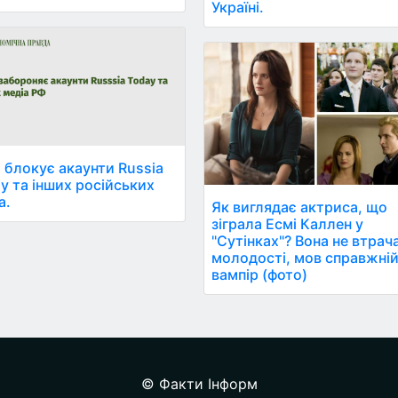
Україні.
 блокує акаунти Russia
y та інших російських
а.
Як виглядає актриса, що
зіграла Есмі Каллен у
"Сутінках"? Вона не втрач
молодості, мов справжні
вампір (фото)
© Факти Інформ