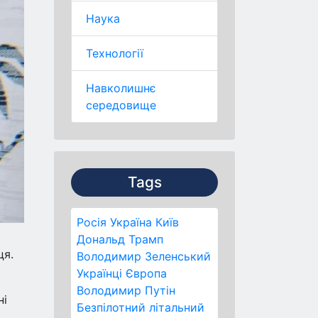
Наука
Технології
Навколишнє
середовище
Tags
Росія
Україна
Київ
Дональд Трамп
ця.
Володимир Зеленський
Українці
Європа
Володимир Путін
ні
Безпілотний літальний