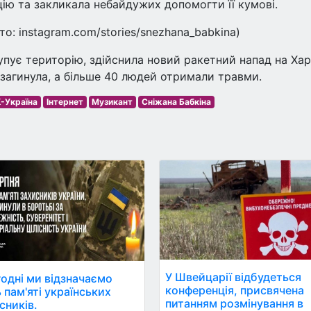
ію та закликала небайдужих допомогти її кумові.
о: instagram.com/stories/snezhana_babkina)
упує територію, здійснила новий ракетний напад на Хар
 загинула, а більше 40 людей отримали травми.
-Україна
Інтернет
Музикант
Сніжана Бабкіна
У Швейцарії відбудеться
одні ми відзначаємо
конференція, присвячена
 пам'яті українських
питанням розмінування в
сників.