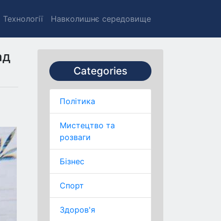
Технології
Навколишнє середовище
ад
Categories
Політика
Мистецтво та
розваги
Бізнес
Спорт
Здоров'я