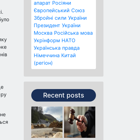
апарат
Росіяни
Європейський Союз
і.
Збройні сили України
було
Президент України
Москва
Російська мова
яку
Укрінформ
НАТО
оке
Українська правда
нів
Німеччина
Китай
(регіон)
ще
иру
Recent posts
 не
ться