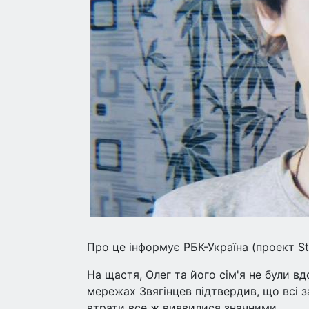
Про це інформує РБК-Україна (проект Sty
На щастя, Олег та його сім'я не були в
мережах Звягінцев підтвердив, що всі 
втрати все ж виявилися значними.