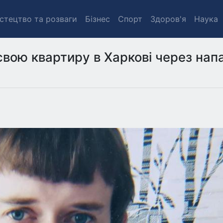
стецтво та розваги
Бізнес
Спорт
Здоров'я
Наука
свою квартиру в Харкові через нап