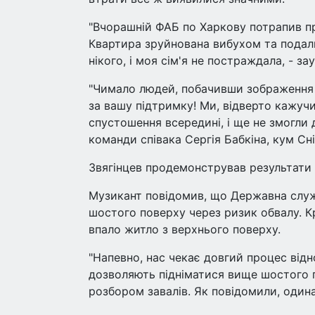
"Вчорашній ФАБ по Харкову потрапив пр
Квартира зруйнована вибухом та подал
нікого, і моя сім'я не постраждала, - з
"Чимало людей, побачивши зображення 
за вашу підтримку! Ми, відверто кажучи
спустошення всередині, і ще не змогли д
команди співака Сергія Бабкіна, кум Сні
Звягінцев продемонстрував результати 
Музикант повідомив, що Державна служ
шостого поверху через ризик обвалу. Кр
впало житло з верхнього поверху.
"Напевно, нас чекає довгий процес відн
дозволяють підніматися вище шостого п
розбором завалів. Як повідомили, одина