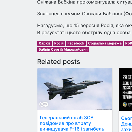
Сніжана Бабкіна прокоментувала ситуац
Звягінцев є кумом Сніжани Бабкіної (Фот
Нагадуємо, що 15 вересня Росія, яка ок
В результаті цього обстрілу одна особа
Харків
Росія
Facebook
Соціальна мережа
РБК
Бабкін Сергій Миколайович
Related posts
Генеральний штаб ЗСУ
Сьог
повідомив про втрату
День
винищувача F-16 і загибель
захи