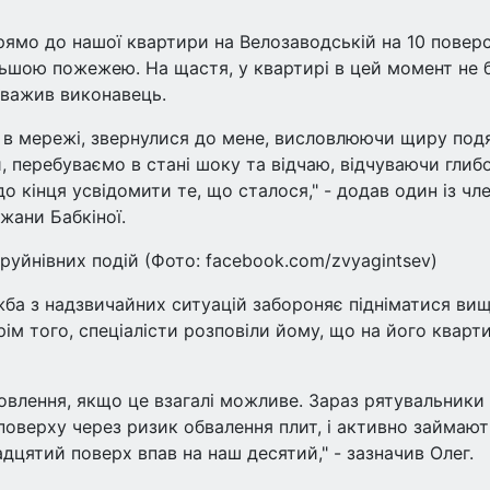
ямо до нашої квартири на Велозаводській на 10 поверс
ьшою пожежею. На щастя, у квартирі в цей момент не 
ауважив виконавець.
в мережі, звернулися до мене, висловлюючи щиру под
, перебуваємо в стані шоку та відчаю, відчуваючи глиб
о кінця усвідомити те, що сталося," - додав один із чле
жани Бабкіної.
руйнівних подій (Фото: facebook.com/zvyagintsev)
ба з надзвичайних ситуацій забороняє підніматися ви
ім того, спеціалісти розповіли йому, що на його кварт
овлення, якщо це взагалі можливе. Зараз рятувальники
оверху через ризик обвалення плит, і активно займаю
дцятий поверх впав на наш десятий," - зазначив Олег.