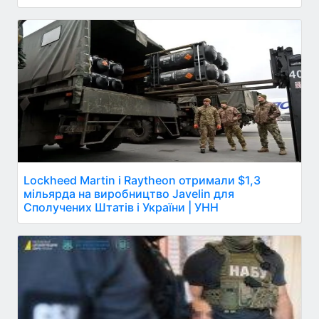
Lockheed Martin і Raytheon отримали $1,3
мільярда на виробництво Javelin для
Сполучених Штатів і України | УНН