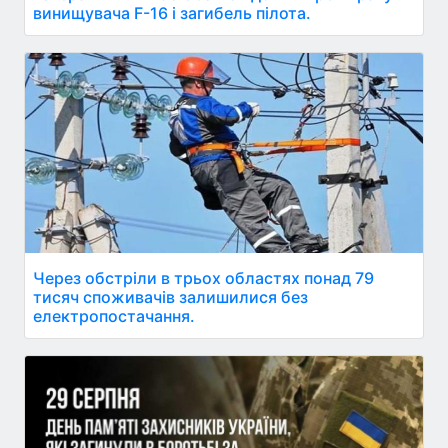
винищувача F-16 і загибель пілота.
Через обстріли в трьох областях понад 79
тисяч споживачів залишилися без
електропостачання.