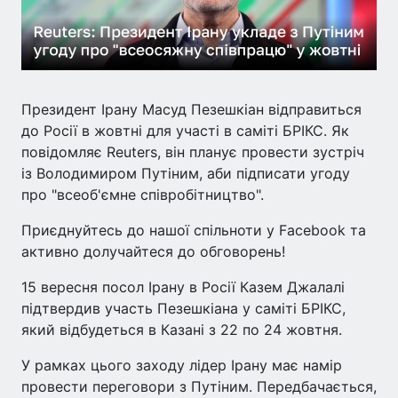
Президент Ірану Масуд Пезешкіан відправиться
до Росії в жовтні для участі в саміті БРІКС. Як
повідомляє Reuters, він планує провести зустріч
із Володимиром Путіним, аби підписати угоду
про "всеоб'ємне співробітництво".
Приєднуйтесь до нашої спільноти у Facebook та
активно долучайтеся до обговорень!
15 вересня посол Ірану в Росії Казем Джалалі
підтвердив участь Пезешкіана у саміті БРІКС,
який відбудеться в Казані з 22 по 24 жовтня.
У рамках цього заходу лідер Ірану має намір
провести переговори з Путіним. Передбачається,