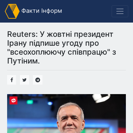
Факти Інформ
Reuters: У жовтні президент
Ірану підпише угоду про
"всеохоплюючу співпрацю" з
Путіним.