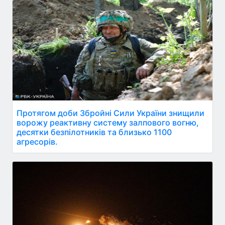
Протягом доби Збройні Сили України знищили
ворожу реактивну систему залпового вогню,
десятки безпілотників та близько 1100
агресорів.