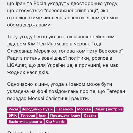
що Іран та Росія укладуть двосторонню угоду,
що стосується "всеосяжної співпраці", яка
охоплюватиме численні аспекти взаємодії між
обома державами.
Таку угоду Путін уклав з північнокорейським
лідером Кім Чен Ином ще в червні. Тоді
Олександр Мережко, голова комітету Верховної
Ради з питань зовнішньої політики, розповів
LIGA.net, що для України це, в принципі, не має
жодних наслідків.
Одночасно з цим, угода з Іраном може бути
укладена на фоні повідомлень про те, що Тегеран
передає Москві балістичні ракети.
Росія
Володимир Путін
Facebook
Москва
Саміт (зустріч)
БРІК
Тегеран
Іран
Президент Ірану
Казань
Балістична ракета
Кім Чен Ин