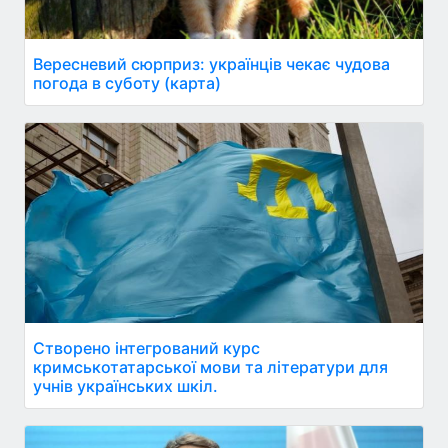
Вересневий сюрприз: українців чекає чудова
погода в суботу (карта)
Створено інтегрований курс
кримськотатарської мови та літератури для
учнів українських шкіл.