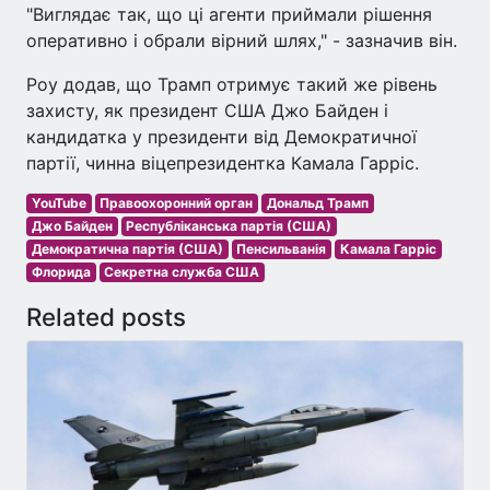
"Виглядає так, що ці агенти приймали рішення
оперативно і обрали вірний шлях," - зазначив він.
Роу додав, що Трамп отримує такий же рівень
захисту, як президент США Джо Байден і
кандидатка у президенти від Демократичної
партії, чинна віцепрезидентка Камала Гарріс.
YouTube
Правоохоронний орган
Дональд Трамп
Джо Байден
Республіканська партія (США)
Демократична партія (США)
Пенсильванія
Камала Гарріс
Флорида
Секретна служба США
Related posts