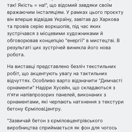
так! Якість = на!", що відомий завдяки своїм
вражаючим інсталяціям. У рамках цього проєкту
він вперше відвідав Україну, завітав до Харкова
та провів серію воркшопів, під час яких
зустрічався з місцевими художниками й
обговорював концепцію "енергії" в мистецтві. В
результаті цих зустрічей виникла його нова
робота.
На виставці представлено безліч текстильних
робіт, що акцентують увагу на тактильних
відчуттях. Особливо варто відзначити "Димчасті
орнаменти" Надіри Хусейн, що складаються з
п'яти напівпрозорих панелей, виконаних з
орнаментами, які черпають натхнення з текстури
бетону ЄрміловЦентру.
"Зазвичай бетон з єрміловцентрівського
виробництва сприймається як фон для чогось