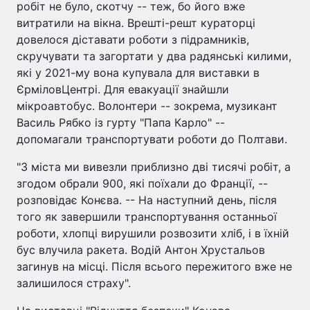
робіт не було, скотчу -- теж, бо його вже
витратили на вікна. Врешті-решт кураторці
довелося діставати роботи з підрамників,
скручувати та загортати у два радянські килими,
які у 2021-му вона купувала для виставки в
ЄрміловЦентрі. Для евакуації знайшли
мікроавтобус. Волонтери -- зокрема, музикант
Василь Рябко із гурту "Папа Карло" --
допомагали транспортувати роботи до Полтави.
"З міста ми вивезли приблизно дві тисячі робіт, а
згодом обрали 900, які поїхали до Франції, --
розповідає Конєва. -- На наступний день, після
того як завершили транспортування останньої
роботи, хлопці вирушили розвозити хліб, і в їхній
бус влучила ракета. Водій Антон Хрустальов
загинув на місці. Після всього пережитого вже не
залишилося страху".