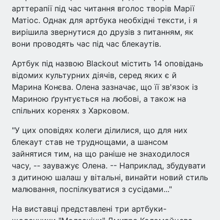
арттерапії під час читання вголос творів Марії
Матіос. Однак для артбука необхідні тексти, і я
вирішила звернутися до друзів з питанням, як
вони проводять час під час блекаутів.
Артбук під назвою Blackout містить 14 оповідань
відомих культурних діячів, серед яких є й
Марина Конєва. Олена зазначає, що її зв'язок із
Мариною ґрунтується на любові, а також на
спільних коренях з Харковом.
"У цих оповідях колеги ділилися, що для них
блекаут став не труднощами, а шансом
зайнятися тим, на що раніше не знаходилося
часу, -- зауважує Олена. -- Наприклад, збудувати
з дитиною шалаш у вітальні, винайти новий стиль
малювання, поспілкуватися з сусідами..."
На виставці представлені три артбуки-