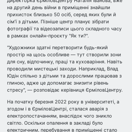
директорка ЄрміловЦентру Наталія Іванова, вже
на другий день війни в приміщенні знайшли
прихисток близько 50 осіб, серед яких були й
сім'ї з дітьми. Пізніше центр планує зібрати
фотографії та відеозаписи цього складного часу
в рамках онлайн-проєкту "Як ти?".
"Художники здатні перетворити будь-який
простір на щось особливе — тут створили зони
для сну, відпочинку, праці та куховаріння. Навіть
проводили мистецькі заходи. Наприклад, Влад
Юдін спільно з дітьми та дорослими працював з
глиною, адже це допомагає знизити рівень
стресу", — розповідає керівниця ЄрміловЦентру.
На початку березня 2022 року в університеті, а
згодом і в ЄрміловЦентрі, сталася аварія з
електропостачанням, внаслідок чого зникло
світло. Оскільки опалення в закладі було
електричним, перебування в приміщенні стало