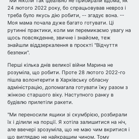
"Ми ніколи так ідеально не прибирали вдома, як
24 лютого 2022 року, бо спрацьовував невроз і
треба було якусь дію робити, -- згадує вона. --
Моя мама почала дуже багато готувати. Ці
рутинні практики, коли ми перемикаємо увагу на
щось повсякденне, звичне і знайоме, теж
знайшли віддзеркалення в проєкті "Відчуття
безпеки".
Перші кілька днів великої війни Марина не
розуміла, що робити. Проте 28 лютого 2022-го
пішла волонтерити в Харківську обласну
адміністрацію, допомагала готувати їжу разом з
жінкою старшого віку. Наступного ранку в
будівлю прилетіли ракети.
"Ми переносили ящики зі скумбрією, розбирали
їх і ділили на порції. Я хотіла залишитися на ніч,
але ввечері зрозуміла, що не маю чим вкритися і
що виглядаю не найкращим чином. Тому