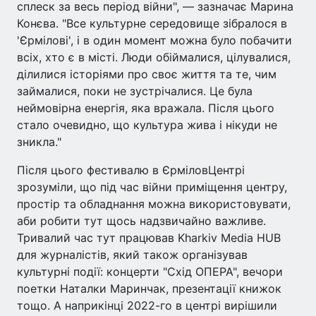
сплеск за весь період війни", — зазначає Марина
Конєва. "Все культурне середовище зібралося в
'Єрмілові', і в один момент можна було побачити
всіх, хто є в місті. Люди обіймалися, цілувалися,
ділилися історіями про своє життя та те, чим
займалися, поки не зустрічалися. Це була
неймовірна енергія, яка вражала. Після цього
стало очевидно, що культура жива і нікуди не
зникла."
Після цього фестивалю в ЄрміловЦентрі
зрозуміли, що під час війни приміщення центру,
простір та обладнання можна використовувати,
аби робити тут щось надзвичайно важливе.
Тривалий час тут працював Kharkiv Media HUB
для журналістів, який також організував
культурні події: концерти "Схід ОПЕРА", вечори
поетки Наталки Маринчак, презентації книжок
тощо. А наприкінці 2022-го в центрі вирішили