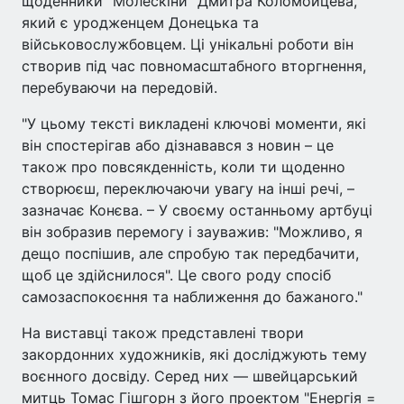
щоденники "Молескіни" Дмитра Коломойцева,
який є уродженцем Донецька та
військовослужбовцем. Ці унікальні роботи він
створив під час повномасштабного вторгнення,
перебуваючи на передовій.
"У цьому тексті викладені ключові моменти, які
він спостерігав або дізнавався з новин – це
також про повсякденність, коли ти щоденно
створюєш, переключаючи увагу на інші речі, –
зазначає Конєва. – У своєму останньому артбуці
він зобразив перемогу і зауважив: "Можливо, я
дещо поспішив, але спробую так передбачити,
щоб це здійснилося". Це свого роду спосіб
самозаспокоєння та наближення до бажаного."
На виставці також представлені твори
закордонних художників, які досліджують тему
воєнного досвіду. Серед них — швейцарський
митць Томас Гішгорн з його проектом "Енергія =