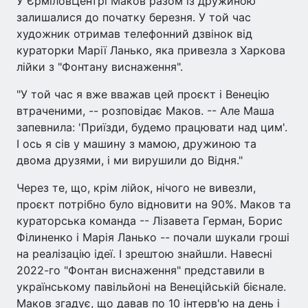
У ЄрміловЦентрі Маков разом із дружиною
залишалися до початку березня. У той час
художник отримав телефонний дзвінок від
кураторки Марії Ланько, яка привезла з Харкова
лійки з "Фонтану виснаження".
"У той час я вже вважав цей проєкт і Венецію
втраченими, -- розповідає Маков. -- Але Маша
запевнила: 'Приїзди, будемо працювати над цим'.
І ось я сів у машину з мамою, дружиною та
двома друзями, і ми вирушили до Відня."
Через те, що, крім лійок, нічого не вивезли,
проєкт потрібно було відновити на 90%. Маков та
кураторська команда -- Лізавета Герман, Борис
Філиненко і Марія Ланько -- почали шукали гроші
на реалізацію ідеї. І зрештою знайшли. Навесні
2022-го "Фонтан виснаження" представили в
українському павільйоні на Венеційській бієнале.
Маков згадує, що давав по 10 інтерв'ю на день і