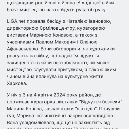
що завдали російські війська. У ході цієї війни
біль і мистецтво часто йдуть рука об руку.
LIGA.net провела бесіду з Наталією Івановою,
директоркою ЄрміловЦентру, кураторкою
виставки Мариною Конєвою, а також з
учасниками Павлом Маковим і Оленою
Афанасьєвою. Вони обговорили, як художники
реагують на війну, що надає їм відчуття
захищеності в часи нестабільності, чи може
мистецтво слугувати притулком, а також яким
чином війна вплинула на культурне життя
Харкова.
У ніч з 3 на 4 квітня 2024 року район, де
проживає кураторка виставки "Відчуття безпеки"
Марина Конєва, зазнав атаки "шахедів". Почувши
гул, Марина інстинктивно накрилася ковдрою.
Вона усвідомлювала, що це не захистить від