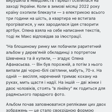
вирушила в невідомість і врешті оселилася на
заході України. Коли в зимові місяці 2022 року
країну охопили блекаути — з електрикою всього
три години на шість, а квартира не встигала
прогріватися, у них зародилася ідея створити
артбук. Олена взяла на себе написання текстів,
тоді як Макс відповідав за ілюстрації.
"На блошиному ринку ми побачили раритетний
альбом у дерев'яній обкладинці з портретом
Шевченка та й купили, -- згадує Олена
Афанасьєва. -- Він був порожній, а потім з нього
випали дві чорно-білі світлини, мабуть, 70-х. На
одній -- весілля, наречений тримає кохану на
руках, мить щастя і надії. На іншій -- дві жінки і
двоє чоловіків, стоять "в лінійку" як годиться для
радянського парадного фото.
Альбом почав заповнюватися репліками цих двох
зображень — це стало своєрідною формою