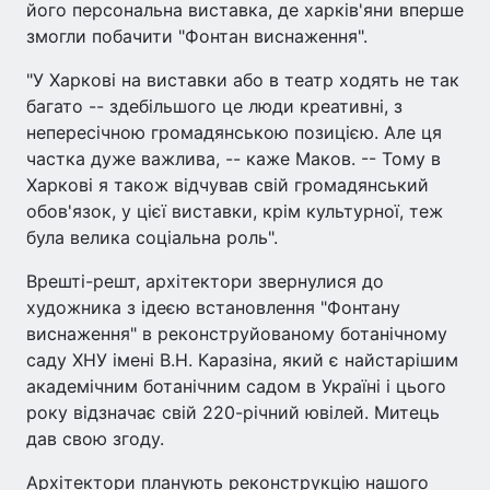
його персональна виставка, де харків'яни вперше
змогли побачити "Фонтан виснаження".
"У Харкові на виставки або в театр ходять не так
багато -- здебільшого це люди креативні, з
непересічною громадянською позицією. Але ця
частка дуже важлива, -- каже Маков. -- Тому в
Харкові я також відчував свій громадянський
обов'язок, у цієї виставки, крім культурної, теж
була велика соціальна роль".
Врешті-решт, архітектори звернулися до
художника з ідеєю встановлення "Фонтану
виснаження" в реконструйованому ботанічному
саду ХНУ імені В.Н. Каразіна, який є найстарішим
академічним ботанічним садом в Україні і цього
року відзначає свій 220-річний ювілей. Митець
дав свою згоду.
Архітектори планують реконструкцію нашого