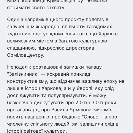
Maza, керівниця ЄрміловЦентру "не могла
стримати свого захвату".
Один з напрямків цього проєкту полягає в
залученні міжнародної спільноти та відомих
художників до усвідомлення того, що Харків є
величезним містом з багатою культурною
спадщиною, підкреслює директорка
ЄрміловЦентру.
Неподалік розташовані залишки палацу
"Залізничник" — яскравий приклад
конструктивізму, що відзначає важливу епоху не
лише в історії Харкова, а й у Європі, яку слід
досліджувати та популяризувати. Я можу
безкінечно дискутувати про 20-ті і 30-ті роки,
про авангард, про Василя Єрмілова, чиє ім'я
носить наш центр, про будівлю "Слово" та про
численну спільноту людей, які залишили слід в
історії світової культури.