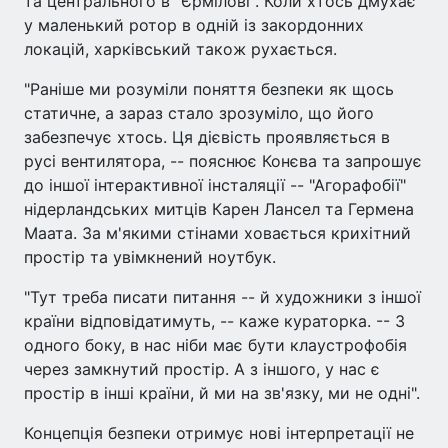
та центрального в "Єрмілові". Коли хтось дмухає
у маленький ротор в одній із закордонних
локацій, харківський також рухається.
"Раніше ми розуміли поняття безпеки як щось
статичне, а зараз стало зрозуміло, що його
забезпечує хтось. Ця дієвість проявляється в
русі вентилятора, -- пояснює Конєва та запрошує
до іншої інтерактивної інсталяції -- "Агорафобії"
нідерландських митців Карен Лансел та Гермена
Маата. За м'якими стінами ховається крихітний
простір та увімкнений ноутбук.
"Тут треба писати питання -- й художники з іншої
країни відповідатимуть, -- каже кураторка. -- З
одного боку, в нас ніби має бути клаустрофобія
через замкнутий простір. А з іншого, у нас є
простір в інші країни, й ми на зв'язку, ми не одні".
Концепція безпеки отримує нові інтерпретації не