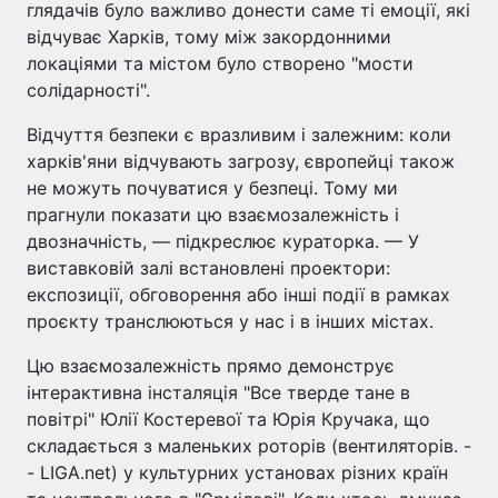
глядачів було важливо донести саме ті емоції, які
відчуває Харків, тому між закордонними
локаціями та містом було створено "мости
солідарності".
Відчуття безпеки є вразливим і залежним: коли
харків'яни відчувають загрозу, європейці також
не можуть почуватися у безпеці. Тому ми
прагнули показати цю взаємозалежність і
двозначність, — підкреслює кураторка. — У
виставковій залі встановлені проектори:
експозиції, обговорення або інші події в рамках
проєкту транслюються у нас і в інших містах.
Цю взаємозалежність прямо демонструє
інтерактивна інсталяція "Все тверде тане в
повітрі" Юлії Костеревої та Юрія Кручака, що
складається з маленьких роторів (вентиляторів. -
- LIGA.net) у культурних установах різних країн