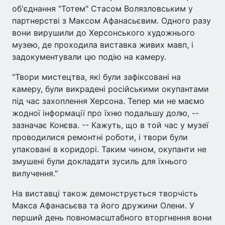
об'єднання "Тотем" Стасом Волязловським у
партнерстві з Максом Афанасьєвим. Одного разу
вони вирушили до Херсонського художнього
музею, де проходила виставка живих мавп, і
задокументували цю подію на камеру.
"Твори мистецтва, які були зафіксовані на
камеру, були викрадені російськими окупантами
під час захоплення Херсона. Тепер ми не маємо
жодної інформації про їхню подальшу долю, --
зазначає Конєва. -- Кажуть, що в той час у музеї
проводилися ремонтні роботи, і твори були
упаковані в коридорі. Таким чином, окупанти не
змушені були докладати зусиль для їхнього
вилучення."
На виставці також демонструється творчість
Макса Афанасьєва та його дружини Олени. У
перший день повномасштабного вторгнення вони