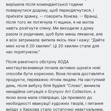
вирішила після комендантської години
повернутися додому, щоб переодягнутися, і
приїхати зранку, -- говорить Конєва. -- Вранці,
після того як потягнула ті ящики, я не могла
навіть розігнути спину. Ми виходили з дому
разом із родичами, щоб було менш лякаюче, але
я всіх затримала: випила якісь ліки і кажу: "Дайте
мені хоча б 20 хвилин". Ці 20 хвилин стали для
нас порятунком."
Після ракетного обстрілу ХОДА
мистецтвознавиця почала активно шукати нові
способи бути корисною. Вона почала доставляти
продукти, переважно літнім людям. На наступний
день, після вибуху біля будівлі "Слово", виникла
ненадійна ситуація з Grynyov Art Collection, з
якою вона мала співпрацю. Це призвело до
необхідності евакуації художніх творів, і питання
виїзду з Харкова стало остаточно неактуальним.