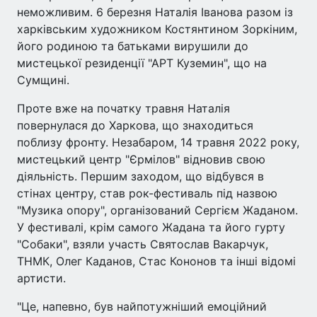
неможливим. 6 березня Наталія Іванова разом із
харківським художником Костянтином Зоркіним,
його родиною та батьками вирушили до
мистецької резиденції "АРТ Куземин", що на
Сумщині.
Проте вже на початку травня Наталія
повернулася до Харкова, що знаходиться
поблизу фронту. Незабаром, 14 травня 2022 року,
мистецький центр "Єрмілов" відновив свою
діяльність. Першим заходом, що відбувся в
стінах центру, став рок-фестиваль під назвою
"Музика опору", організований Сергієм Жаданом.
У фестивалі, крім самого Жадана та його гурту
"Собаки", взяли участь Святослав Вакарчук,
ТНМК, Олег Каданов, Стас Кононов та інші відомі
артисти.
"Це, напевно, був найпотужніший емоційний