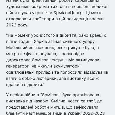
На ній були представлені роботи харківських
художників, зокрема тих, хто в перші дні великої
війни шукав укриття в ЄрміловЦентрі. Ці митці
створювали свої твори в цій резиденції восени
2022 року.
"На момент урочистого відкриття, рано вранці о
п'ятій годині, Харків зазнав сильного удару.
Мобільний зв'язок зник, електрику не було, а
метро не функціонувало, - розповідає
директорка ЄрміловЦентру. - Ми активували
генератори, увімкнули акумуляторні
освітлювальні прилади та попросили відвідувачів
взяти з собою ліхтарики, але виставку все ж
вдалося відкрити."
У період війни в "Єрмілові" була організована
виставка під назвою "Сміливі нести світло", де
представлені роботи митців, що зафіксували
блекаути найтемнішої зими в Україні 2022-2023