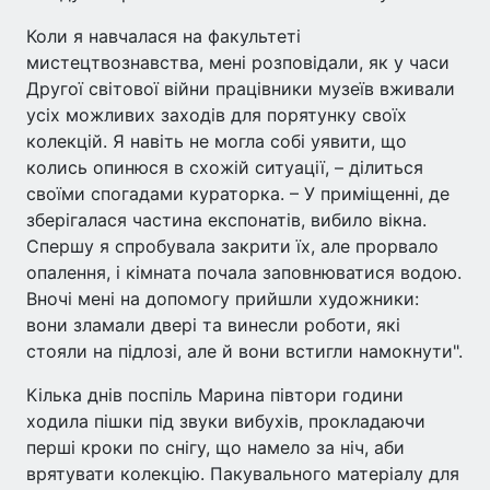
Коли я навчалася на факультеті
мистецтвознавства, мені розповідали, як у часи
Другої світової війни працівники музеїв вживали
усіх можливих заходів для порятунку своїх
колекцій. Я навіть не могла собі уявити, що
колись опинюся в схожій ситуації, – ділиться
своїми спогадами кураторка. – У приміщенні, де
зберігалася частина експонатів, вибило вікна.
Спершу я спробувала закрити їх, але прорвало
опалення, і кімната почала заповнюватися водою.
Вночі мені на допомогу прийшли художники:
вони зламали двері та винесли роботи, які
стояли на підлозі, але й вони встигли намокнути".
Кілька днів поспіль Марина півтори години
ходила пішки під звуки вибухів, прокладаючи
перші кроки по снігу, що намело за ніч, аби
врятувати колекцію. Пакувального матеріалу для