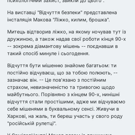
психологічний захист, звикли до цього".
На виставці "Відчуття безпеки" представлена
інсталяція Макова "Ліжко, килим, брошка".
Митець відтворив ліжко, на якому ночував тут із
дружиною, а також надав свої роботи кінця 90-х
-- зокрема діамантову мішень -- поєднавши в
такий спосіб минуле і сьогодення.
Відчуття бути мішенню знайоме багатьом: ти
постійно відчуваєш, що за тобою полюють, --
зазначає він. -- Це пов'язано з постійним
страхом, невизначеністю та тривогою щодо
майбутнього. Порівняно з кінцем 90-х, нинішні
відчуття стали простішими, адже ми відчуваємо
себе мішенями в буквальному сенсі. Живучи в
Харкові, на жаль, ти береш участь у свого роду
"російській рулетці".