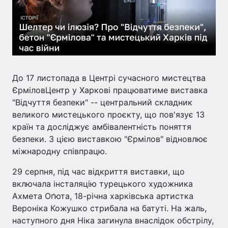
До 17 листопада в Центрі сучасного мистецтва
ЄрміловЦентр у Харкові працюватиме виставка
"Відчуття безпеки" -- центральний складник
великого мистецького проєкту, що пов'язує 13
країн та досліджує амбівалентність поняття
безпеки. З цією виставкою "Єрмілов" відновлює
міжнародну співпрацю.
29 серпня, під час відкриття виставки, що
включала інсталяцію турецького художника
Ахмета Оґюта, 18-річна харківська артистка
Вероніка Кожушко стрибала на батуті. На жаль,
наступного дня Ніка загинула внаслідок обстрілу,