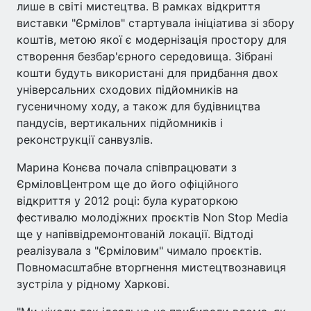
лише в світі мистецтва. В рамках відкриття
виставки "Єрмілов" стартувала ініціатива зі збору
коштів, метою якої є модернізація простору для
створення безбар'єрного середовища. Зібрані
кошти будуть використані для придбання двох
універсальних сходових підйомників на
гусеничному ходу, а також для будівництва
пандусів, вертикальних підйомників і
реконструкції санвузлів.
Марина Конєва почала співпрацювати з
ЄрміловЦентром ще до його офіційного
відкриття у 2012 році: була кураторкою
фестивалю молодіжних проєктів Non Stop Media
ще у напіввідремонтованій локації. Відтоді
реалізувала з "Єрміловим" чимало проєктів.
Повномасштабне вторгнення мистецтвознавиця
зустріла у рідному Харкові.