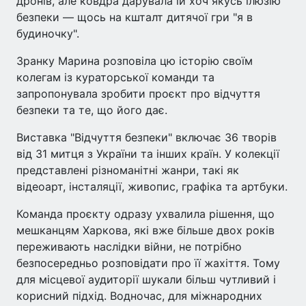
дронів, але ковдра дарувала їй хоч якусь ілюзію
безпеки — щось на кшталт дитячої гри "я в
будиночку".
Зранку Марина розповіла цю історію своїм
колегам із кураторської команди та
запропонувала зробити проєкт про відчуття
безпеки та те, що його дає.
Виставка "Відчуття безпеки" включає 36 творів
від 31 митця з України та інших країн. У колекції
представлені різноманітні жанри, такі як
відеоарт, інсталяції, живопис, графіка та артбуки.
Команда проєкту одразу ухвалила рішення, що
мешканцям Харкова, які вже більше двох років
переживають наслідки війни, не потрібно
безпосередньо розповідати про її жахіття. Тому
для місцевої аудиторії шукали більш чутливий і
корисний підхід. Водночас, для міжнародних