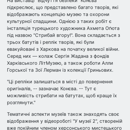
На виставці "Відчуття безпеки" Конєва
підкреслює, що представлено багато творів, які
відображають концепцію музею та охорони
культурної спадщини. Однією з таких робіт є
інсталяція турецького художника Ахмета Оґюта
під назвою "Стрибай вгору!". Вона складається з
трьох батутів і реплік творів, які були
евакуйовані з Харкова на початку великої війни.
Серед них — колаж Сергія Жадана з фондів
Харківського ЛітМузею, а також роботи Алли
Горської та Зої Лерман із колекції Гриньових.
"Ці репліки залишаться в місті до повернення
оригіналів, -- зазначає Конєва. -- Тут є
можливість стрибати на батутах, щоб краще їх
розглянути."
Тематичні аспекти музеїв також знаходять своє
відображення у відеороботі "У музеї 2", створеній
вже покійним членом херсонського мистецького