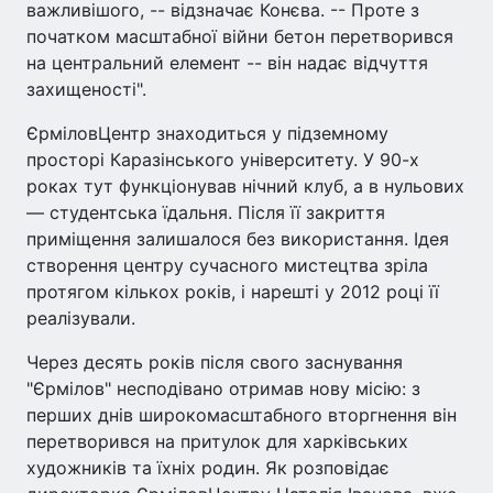
важливішого, -- відзначає Конєва. -- Проте з
початком масштабної війни бетон перетворився
на центральний елемент -- він надає відчуття
захищеності".
ЄрміловЦентр знаходиться у підземному
просторі Каразінського університету. У 90-х
роках тут функціонував нічний клуб, а в нульових
— студентська їдальня. Після її закриття
приміщення залишалося без використання. Ідея
створення центру сучасного мистецтва зріла
протягом кількох років, і нарешті у 2012 році її
реалізували.
Через десять років після свого заснування
"Єрмілов" несподівано отримав нову місію: з
перших днів широкомасштабного вторгнення він
перетворився на притулок для харківських
художників та їхніх родин. Як розповідає