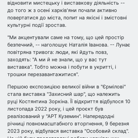
відновити мистецьку і виставкову діяльність --
до того ж з осені харків'яни почали активно
повертатися до міста, попит на якісні і змістовні
культурні події зростав.
"Ми акцентували саме на тому, що цей простір
безпечний, -- наголошує Наталія Іванова. -- Лунає
повітряна тривога: люди, які йдуть повз,
заходять: "А ми й не знали, що у вас тут
виставка". Тобто можна і побути в укритті, і
трошки перезавантажитися".
Першою експозицією великої війни в "Єрмілові"
стала виставка "Захисний шар", що належить
руці Костянтина Зоркіна. Її відкриття відбулося 10
листопада 2022 року, і цей проєкт був
реалізований у "АРТ Куземин". Напередодні
річниці повномасштабного вторгнення, 9 березня
2023 року, відбулася виставка "Особовий склад".