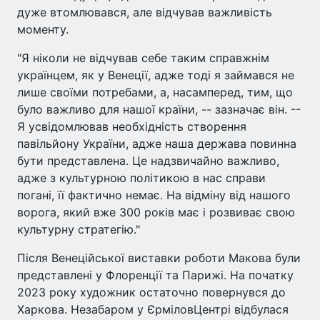
дуже втомлювався, але відчував важливість
моменту.
"Я ніколи не відчував себе таким справжнім
українцем, як у Венеції, адже тоді я займався не
лише своїми потребами, а, насамперед, тим, що
було важливо для нашої країни, -- зазначає він. --
Я усвідомлював необхідність створення
павільйону України, адже наша держава повинна
бути представлена. Це надзвичайно важливо,
адже з культурною політикою в нас справи
погані, її фактично немає. На відміну від нашого
ворога, який вже 300 років має і розвиває свою
культурну стратегію."
Після Венеційської виставки роботи Макова були
представлені у Флоренції та Парижі. На початку
2023 року художник остаточно повернувся до
Харкова. Незабаром у ЄрміловЦентрі відбулася