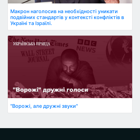
Макрон наголосив на необхідності уникати
подвійних стандартів у контексті конфліктів в
Україні та Ізраїлі.
"Ворожі, але дружні звуки"