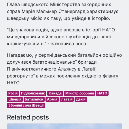
Глава шведського Міністерства закордонних
справ Марія Мальмер Стенергард характеризує
шведську місію як таку, що увійде в історію.
"Це знакова подія, адже вперше в історії НАТО
ми відправили військовослужбовців до іншої
країни-учасниці," - зазначила вона.
Нагадаємо, у серпні данський батальйон офіційно
долучився багатонаціональної бригади
Північноатлантичного Альянсу в Латвії,
розгорнутої в межах посилення східного флангу
НАТО.
Росія
Підполковник
Канада
Міністр оборони
НАТО
Швеція
Батальйон
Армія
Латвія
Данія
Збройні сили Швеції
Related posts