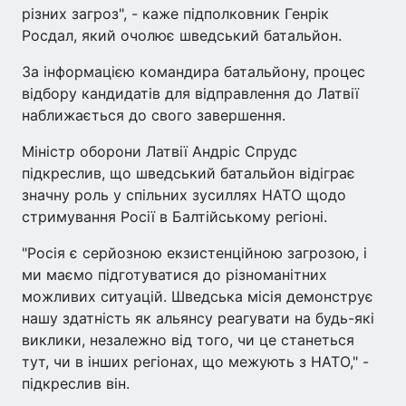
різних загроз", - каже підполковник Генрік
Росдал, який очолює шведський батальйон.
За інформацією командира батальйону, процес
відбору кандидатів для відправлення до Латвії
наближається до свого завершення.
Міністр оборони Латвії Андріс Спрудс
підкреслив, що шведський батальйон відіграє
значну роль у спільних зусиллях НАТО щодо
стримування Росії в Балтійському регіоні.
"Росія є серйозною екзистенційною загрозою, і
ми маємо підготуватися до різноманітних
можливих ситуацій. Шведська місія демонструє
нашу здатність як альянсу реагувати на будь-які
виклики, незалежно від того, чи це станеться
тут, чи в інших регіонах, що межують з НАТО," -
підкреслив він.