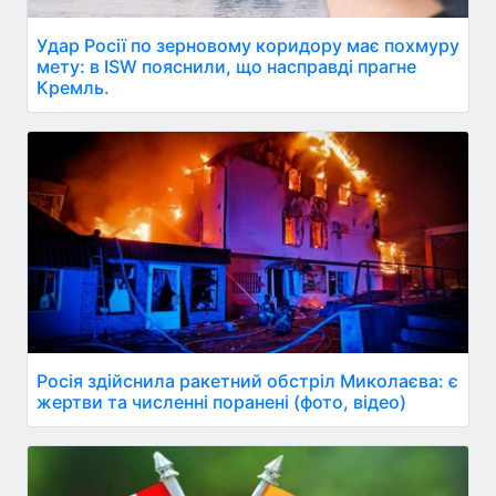
Удар Росії по зерновому коридору має похмуру
мету: в ISW пояснили, що насправді прагне
Кремль.
Росія здійснила ракетний обстріл Миколаєва: є
жертви та численні поранені (фото, відео)