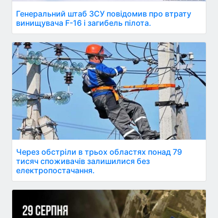
Генеральний штаб ЗСУ повідомив про втрату
винищувача F-16 і загибель пілота.
Через обстріли в трьох областях понад 79
тисяч споживачів залишилися без
електропостачання.