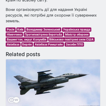
країн по всьому світу.
Вони організовують дії для надання Україні
ресурсів, які потрібні для охорони її суверенних
земель.
Росія
Київ
Володимир Зеленський
Українська правда
Німеччина
Протиповітряна боротьба
Міністр оборони
Вашингтон, округ Колумбія
Військово-повітряні сили США
Авіабаза
Берлін
Авіабаза Рамштайн
Засоби ППО
Related posts