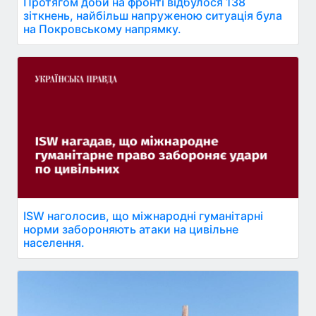
Протягом доби на фронті відбулося 138
зіткнень, найбільш напруженою ситуація була
на Покровському напрямку.
ISW наголосив, що міжнародні гуманітарні
норми забороняють атаки на цивільне
населення.