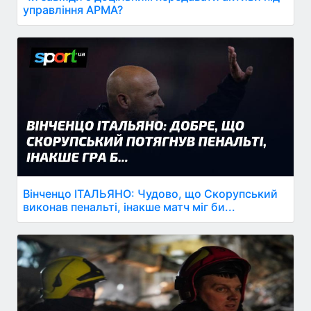
управління АРМА?
Вінченцо ІТАЛЬЯНО: Чудово, що Скорупський
виконав пенальті, інакше матч міг би...