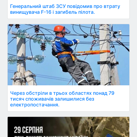
Генеральний штаб ЗСУ повідомив про втрату
винищувача F-16 і загибель пілота.
Через обстріли в трьох областях понад 79
тисяч споживачів залишилися без
електропостачання.