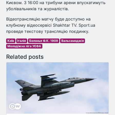
Києвом. З 16:00 на трибуни арени впускатимуть
уболівальників та журналістів.
Відеотрансляцію матчу буде доступно на
клубному відеосервісі Shakhtar TV. Sport.ua
проведе текстову трансляцію поєдинку.
Київ
Італія
Болонья Ф.К. 1909
Вальсамоджія
Молодіжна ліга УЄФА
Related posts