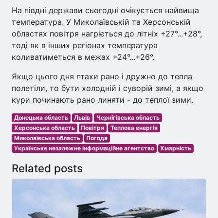
На півдні держави сьогодні очікується найвища
температура. У Миколаївській та Херсонській
областях повітря нагріється до літніх +27°...+28°,
тоді як в інших регіонах температура
коливатиметься в межах +24°...+26°.
Якщо цього дня птахи рано і дружно до тепла
полетіли, то бути холодній і суворій зимі, а якщо
кури починають рано линяти - до теплої зими.
Донецька область
Львів
Чернігівська область
Херсонська область
Повітря
Теплова енергія
Миколаївська область
Погода
Українське незалежне інформаційне агентство
Хмарність
Related posts