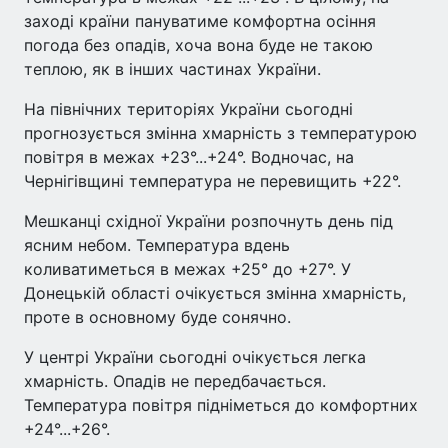
заході країни пануватиме комфортна осіння
погода без опадів, хоча вона буде не такою
теплою, як в інших частинах України.
На північних територіях України сьогодні
прогнозується змінна хмарність з температурою
повітря в межах +23°...+24°. Водночас, на
Чернігівщині температура не перевищить +22°.
Мешканці східної України розпочнуть день під
ясним небом. Температура вдень
коливатиметься в межах +25° до +27°. У
Донецькій області очікується змінна хмарність,
проте в основному буде сонячно.
У центрі України сьогодні очікується легка
хмарність. Опадів не передбачається.
Температура повітря підніметься до комфортних
+24°...+26°.