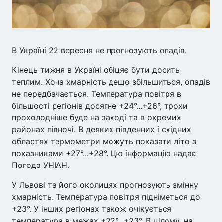
В Україні 22 вересня не прогнозують опадів.
Кінець тижня в Україні обіцяє бути досить
теплим. Хоча хмарність дещо збільшиться, опадів
не передбачається. Температура повітря в
більшості регіонів досягне +24°...+26°, трохи
прохолодніше буде на заході та в окремих
районах півночі. В деяких південних і східних
областях термометри можуть показати літо з
показниками +27°...+28°. Цю інформацію надає
Погода УНІАН.
У Львові та його околицях прогнозують змінну
хмарність. Температура повітря підніметься до
+23°. У інших регіонах також очікується
температура в межах +22°...+23°. В цілому, на