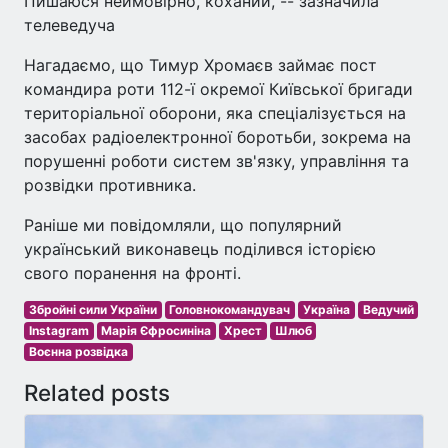
Пишаюся неймовірно, коханий, -- зазначила
телеведуча
Нагадаємо, що Тимур Хромаєв займає пост
командира роти 112-ї окремої Київської бригади
територіальної оборони, яка спеціалізується на
засобах радіоелектронної боротьби, зокрема на
порушенні роботи систем зв'язку, управління та
розвідки противника.
Раніше ми повідомляли, що популярний
український виконавець поділився історією
свого поранення на фронті.
Збройні сили України
Головнокомандувач
Україна
Ведучий
Instagram
Марія Єфросиніна
Хрест
Шлюб
Воєнна розвідка
Related posts