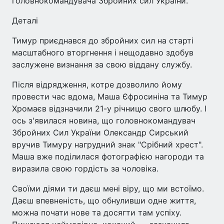
головнокомандувача Збройних сил України.
Деталі
Тимур приєднався до збройних сил на старті
масштабного вторгнення і нещодавно здобув
заслужене визнання за свою віддану службу.
Після відрядження, котре дозволило йому
провести час вдома, Маша Єфросиніна та Тимур
Хромаєв відзначили 21-у річницю свого шлюбу. І
ось з'явилася новина, що головнокомандувач
Збройних Сил України Олександр Сирський
вручив Тимуру нагрудний знак "Срібний хрест".
Маша вже поділилася фотографією нагороди та
виразила свою гордість за чоловіка.
Своїми діями ти даєш мені віру, що ми встоїмо.
Даєш впевненість, що обнуливши одне життя,
можна почати нове та досягти там успіху.