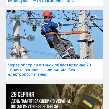
винищувача F-16 і загибель пілота.
Через обстріли в трьох областях понад 79
тисяч споживачів залишилися без
електропостачання.