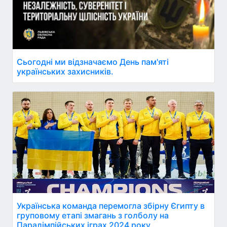
Сьогодні ми відзначаємо День пам'яті
українських захисників.
Українська команда перемогла збірну Єгипту в
груповому етапі змагань з голболу на
Паралімпійських іграх 2024 року.