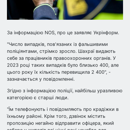
За інформацією NOS, про це заявляє Укрінформ.
"Число випадків, пов'язаних із фальшивими
поліціянтами, стрімко зросло. Шахраї видають
себе за працівників правоохоронних органів. У
2023 році таких випадків було близько 400, але
цього року їх кількість перевищила 2 400", -
зазначається у повідомленні.
Згідно з інформацією поліції, найбільш уразливою
категорією є старші люди.
"Їм телефонують і повідомляють про крадіжки в
їхньому районі. Крім того, дзвінок містить
пропозицію негайно відправити офіцера, який
забере у жителів всі цінні речі начебто для