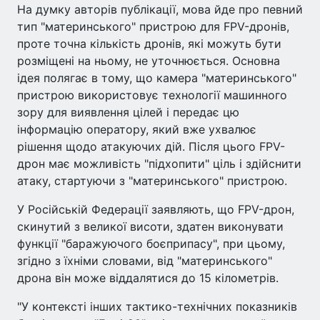
На думку авторів публікації, мова йде про певний
тип "материнського" пристрою для FPV-дронів,
проте точна кількість дронів, які можуть бути
розміщені на ньому, не уточнюється. Основна
ідея полягає в тому, що камера "материнського"
пристрою використовує технології машинного
зору для виявлення цілей і передає цю
інформацію оператору, який вже ухвалює
рішення щодо атакуючих дій. Після цього FPV-
дрон має можливість "підхопити" ціль і здійснити
атаку, стартуючи з "материнського" пристрою.
У Російській Федерації заявляють, що FPV-дрон,
скинутий з великої висоти, здатен виконувати
функції "баражуючого боєприпасу", при цьому,
згідно з їхніми словами, від "материнського"
дрона він може віддалятися до 15 кілометрів.
"У контексті інших тактико-технічних показників