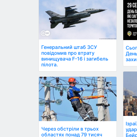
Генеральний штаб ЗСУ
Сьог
повідомив про втрату
День
винищувача F-16 і загибель
захи
пілота.
Ізра
Через обстріли в трьох
удар
областях понад 79 тисяч
Бейр