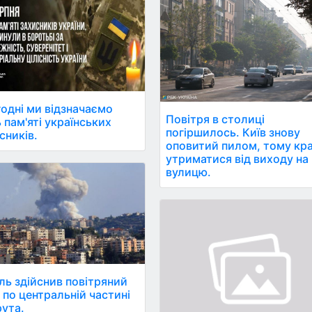
одні ми відзначаємо
Повітря в столиці
 пам'яті українських
погіршилось. Київ знову
сників.
оповитий пилом, тому кр
утриматися від виходу на
вулицю.
їль здійснив повітряний
 по центральній частині
ута.