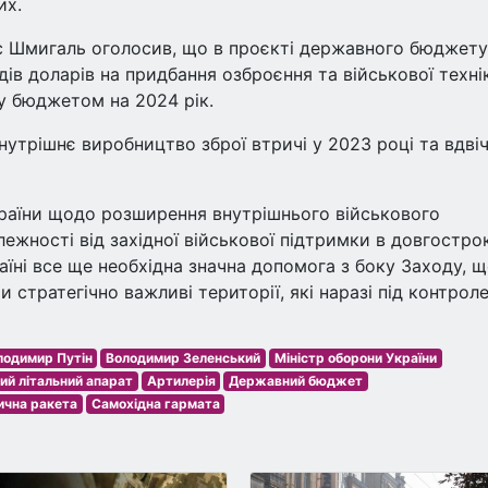
их.
ис Шмигаль оголосив, що в проєкті державного бюджету
дів доларів на придбання озброєння та військової техні
у бюджетом на 2024 рік.
утрішнє виробництво зброї втричі у 2023 році та вдвіч
раїни щодо розширення внутрішнього військового
ежності від західної військової підтримки в довгостро
аїні все ще необхідна значна допомога з боку Заходу, 
ти стратегічно важливі території, які наразі під контрол
лодимир Путін
Володимир Зеленський
Міністр оборони України
ий літальний апарат
Артилерія
Державний бюджет
ична ракета
Самохідна гармата