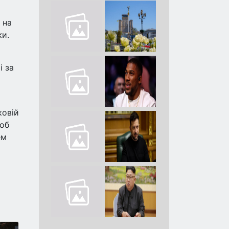
 на
ки.
і за
ковій
щоб
ем