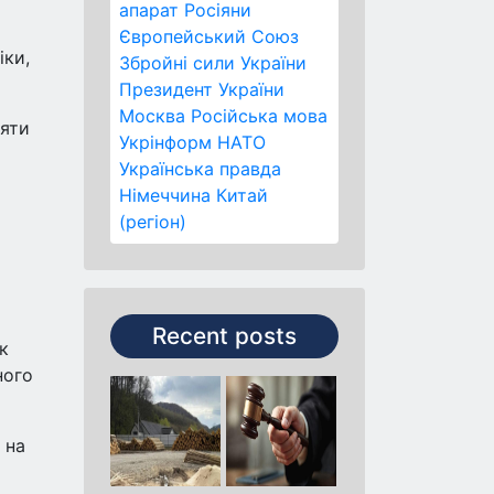
апарат
Росіяни
Європейський Союз
іки,
Збройні сили України
Президент України
Москва
Російська мова
ляти
Укрінформ
НАТО
Українська правда
Німеччина
Китай
(регіон)
Recent posts
к
ного
 на