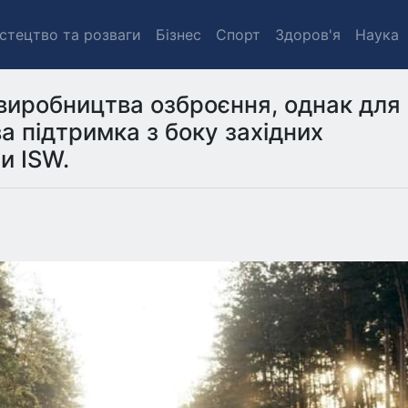
стецтво та розваги
Бізнес
Спорт
Здоров'я
Наука
 виробництва озброєння, однак для
ва підтримка з боку західних
и ISW.