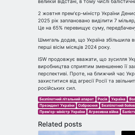
великій відстані, в тому числі балістичн
2 жовтня прем'єр-міністр України Ден
2025 рік заплановано виділити 7 мільяр
Це на 65% перевищує суму, передбачен
Шмигаль додав, що Україна збільшила вн
перші вісім місяців 2024 року.
ISW продовжує вважати, що зусилля Ук
виробництва сприятим зменшенню її зал
перспективі. Проте, на ближчий час Укр
захиститися від агресії Росії та звільни
російських сил.
Безпілотний літальний апарат
Росія
Україна
Во
Президент України
Озброєння
Безпілотний бойов
Прем'єр-міністр України
Агресивна війна
Баліст
Related posts