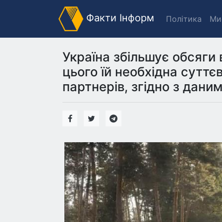
Факти Інформ
Політика
Ми
Україна збільшує обсяги
цього їй необхідна суттє
партнерів, згідно з даним