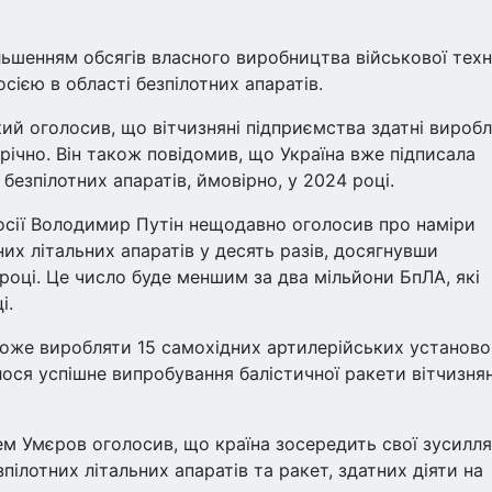
льшенням обсягів власного виробництва військової техн
сією в області безпілотних апаратів.
й оголосив, що вітчизняні підприємства здатні вироб
річно. Він також повідомив, що Україна вже підписала
безпілотних апаратів, ймовірно, у 2024 році.
Росії Володимир Путін нещодавно оголосив про наміри
их літальних апаратів у десять разів, досягнувши
році. Це число буде меншим за два мільйони БпЛА, які
і.
може виробляти 15 самохідних артилерійських установо
лося успішне випробування балістичної ракети вітчизня
ем Умєров оголосив, що країна зосередить свої зусилля
ілотних літальних апаратів та ракет, здатних діяти на