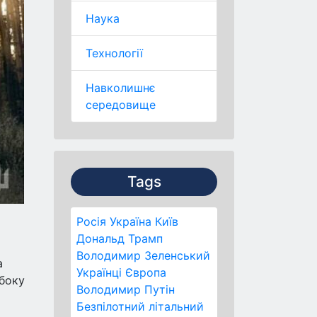
Наука
Технології
Навколишнє
середовище
Tags
Росія
Україна
Київ
Дональд Трамп
Володимир Зеленський
а
Українці
Європа
 боку
Володимир Путін
Безпілотний літальний