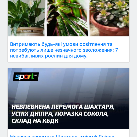
Витримають будь-які умови освітлення та
потребують лише незначного зволоження: 7
невибагливих рослин для дому.
Непевна перемога Шахтаря, тріумф Дніпра,