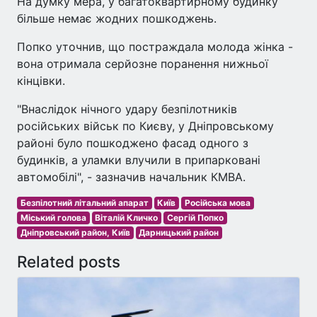
На думку мера, у багатоквартирному будинку
більше немає жодних пошкоджень.
Попко уточнив, що постраждала молода жінка -
вона отримала серйозне поранення нижньої
кінцівки.
"Внаслідок нічного удару безпілотників
російських військ по Києву, у Дніпровському
районі було пошкоджено фасад одного з
будинків, а уламки влучили в припарковані
автомобілі", - зазначив начальник КМВА.
Безпілотний літальний апарат
Київ
Російська мова
Міський голова
Віталій Кличко
Сергій Попко
Дніпровський район, Київ
Дарницький район
Related posts