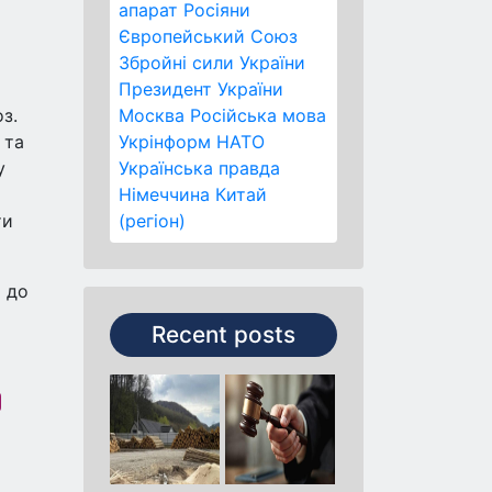
апарат
Росіяни
Європейський Союз
Збройні сили України
Президент України
з.
Москва
Російська мова
 та
Укрінформ
НАТО
у
Українська правда
Німеччина
Китай
ти
(регіон)
і до
Recent posts