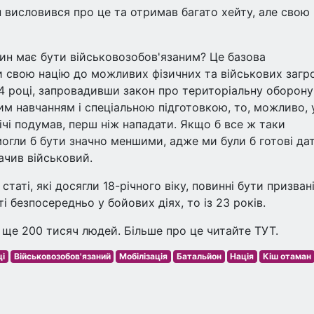
ін висловився про це та отримав багато хейту, але свою
н має бути військовозобов'язаним? Це базова
и свою націю до можливих фізичних та військових загро
4 році, запровадивши закон про територіальну оборону
им навчанням і спеціальною підготовкою, то, можливо, 
ічі подумав, перш ніж нападати. Якщо б все ж таки
 могли б бути значно меншими, адже ми були б готові да
начив військовий.
статі, які досягли 18-річного віку, повинні бути призван
 безпосередньо у бойових діях, то із 23 років.
 ще 200 тисяч людей. Більше про це читайте ТУТ.
ці
Військовозобов'язаний
Мобілізація
Батальйон
Нація
Кіш отаман