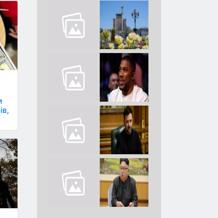
и
ів,
.