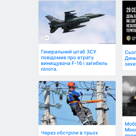
Генеральний штаб ЗСУ
Сьог
повідомив про втрату
День
винищувача F-16 і загибель
захи
пілота.
Мобі
Мін
Через обстріли в трьох
прок