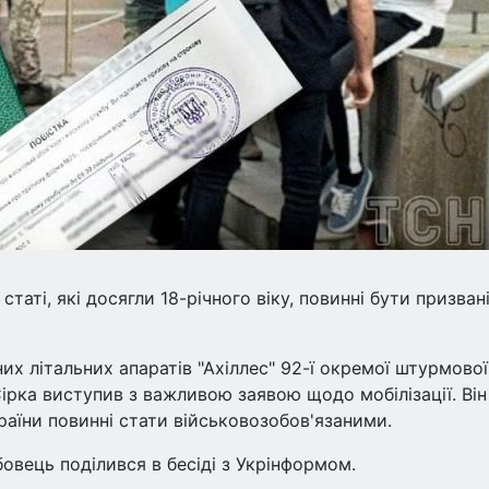
статі, які досягли 18-річного віку, повинні бути призван
х літальних апаратів "Ахіллес" 92-ї окремої штурмової
ірка виступив з важливою заявою щодо мобілізації. Він
раїни повинні стати військовозобов'язаними.
овець поділився в бесіді з Укрінформом.