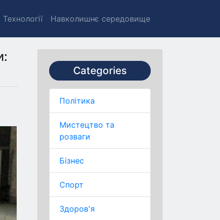
Технології
Навколишнє середовище
и:
Categories
Політика
Мистецтво та
розваги
Бізнес
Спорт
Здоров'я