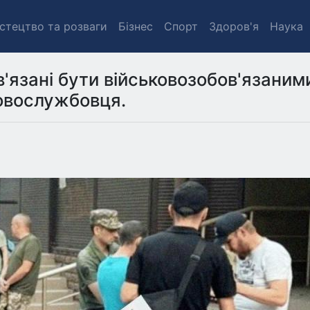
стецтво та розваги
Бізнес
Спорт
Здоров'я
Наука
в'язані бути військовозобов'язаним
овослужбовця.