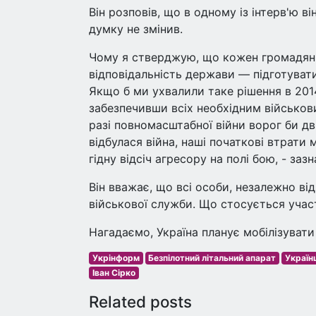
Він розповів, що в одному із інтерв'ю в
думку не змінив.
Чому я стверджую, що кожен громадяни
відповідальність держави — підготуват
Якщо б ми ухвалили таке рішення в 201
забезпечивши всіх необхідним військов
разі повномасштабної війни ворог би дв
відбулася війна, наші початкові втрати
гідну відсіч агресору на полі бою, - заз
Він вважає, що всі особи, незалежно від 
військової служби. Що стосується участі
Нагадаємо, Україна планує мобілізувати
Укрінформ
Безпілотний літальний апарат
Україн
Іван Сірко
Related posts