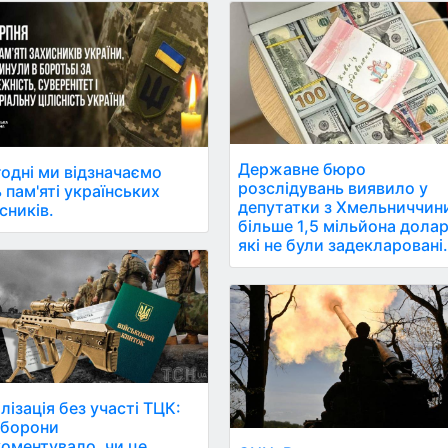
Державне бюро
одні ми відзначаємо
розслідувань виявило у
 пам'яті українських
депутатки з Хмельниччин
сників.
більше 1,5 мільйона долар
які не були задекларовані
лізація без участі ТЦК:
оборони
оментувало, чи це