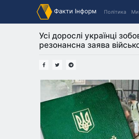
Факти Інформ
Політика
Ми
Усі дорослі українці зобо
резонансна заява військ