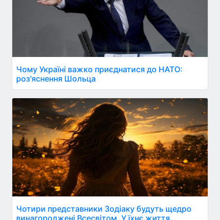
Чому Україні важко приєднатися до НАТО:
роз'яснення Шольца
Чотири представники Зодіаку будуть щедро
винагороджені Всесвітом. У їхнє життя