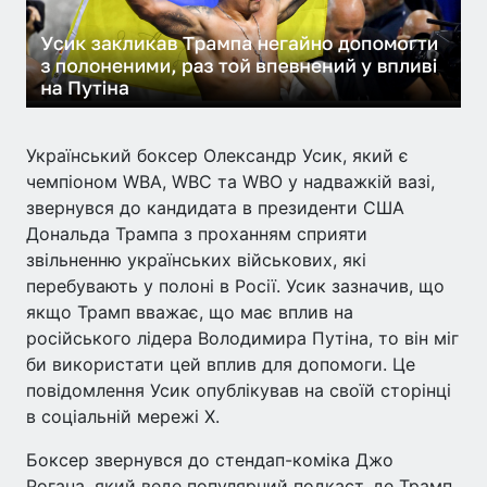
Український боксер Олександр Усик, який є
чемпіоном WBA, WBC та WBO у надважкій вазі,
звернувся до кандидата в президенти США
Дональда Трампа з проханням сприяти
звільненню українських військових, які
перебувають у полоні в Росії. Усик зазначив, що
якщо Трамп вважає, що має вплив на
російського лідера Володимира Путіна, то він міг
би використати цей вплив для допомоги. Це
повідомлення Усик опублікував на своїй сторінці
в соціальній мережі Х.
Боксер звернувся до стендап-коміка Джо
Рогана, який веде популярний подкаст, де Трамп