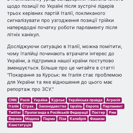
щодо позиції по Україні після зустрічі лідерів
трьох керівних партій Італії, покликаного
сигналізувати про узгодження позиції трійки
напередодні початку роботи парламенту після
літніх канікул.
Досліджуючи ситуацію в Італії, можна помітити,
чому італійці починають втрачати інтерес до
України, а підтримка нашої країни поступово
зменшується. Більше про це читайте в статті
"Покарання за Курськ: як Італія стає проблемою
для України та яке відношення до цього має
репортаж про ЗСУ."
CNN
Росія
Україна
Курськ
Українська правда
Агресія
Італія
Страх.
Законодавство
Ізраїль
Європа
Парламент
Twitter
Пропаганда в Російській Федерації
Постер
Рим
Верона
Модена
Парма
Піза
Калабрія
Фашизм
Конституція