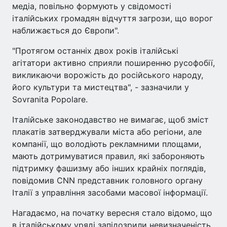
медіа, повільно формують у свідомості
італійських громадян відчуття загрози, що ворог
наближається до Європи".
"Протягом останніх двох років італійські
агітатори активно сприяли поширенню русофобії,
викликаючи ворожість до російського народу,
його культури та мистецтва", - зазначили у
Sovranita Popolare.
Італійське законодавство не вимагає, щоб зміст
плакатів затверджували міста або регіони, але
компанії, що володіють рекламними площами,
мають дотримуватися правил, які забороняють
підтримку фашизму або інших крайніх поглядів,
повідомив CNN представник головного органу
Італії з управління засобами масової інформації.
Нагадаємо, на початку вересня стало відомо, що
в італійському уряді запідозрили невизначеність