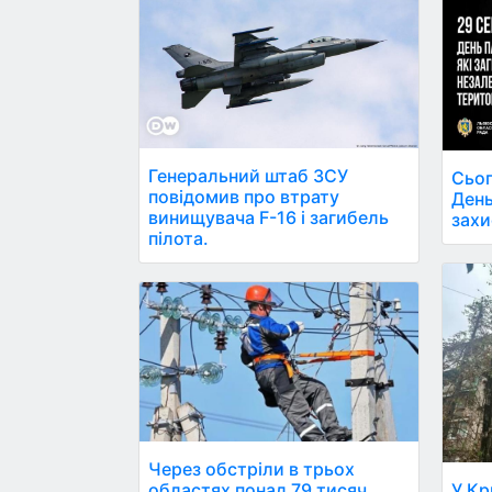
Генеральний штаб ЗСУ
Сьог
повідомив про втрату
День
винищувача F-16 і загибель
захи
пілота.
Через обстріли в трьох
областях понад 79 тисяч
У Кр