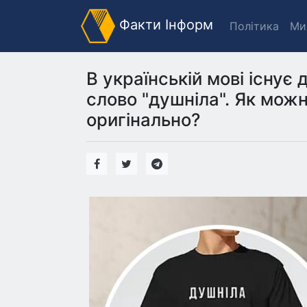
Факти Інформ
Політика
Ми
В українській мові існує
слово "душніла". Як мож
оригінально?