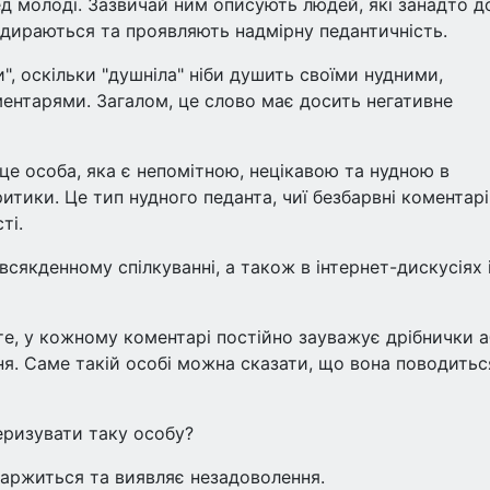
д молоді. Зазвичай ним описують людей, які занадто д
дираються та проявляють надмірну педантичність.
", оскільки "душніла" ніби душить своїми нудними,
ентарями. Загалом, це слово має досить негативне
 це особа, яка є непомітною, нецікавою та нудною в
ритики. Це тип нудного педанта, чиї безбарвні коментарі
ті.
всякденному спілкуванні, а також в інтернет-дискусіях 
те, у кожному коментарі постійно зауважує дрібнички 
я. Саме такій особі можна сказати, що вона поводитьс
ризувати таку особу?
скаржиться та виявляє незадоволення.