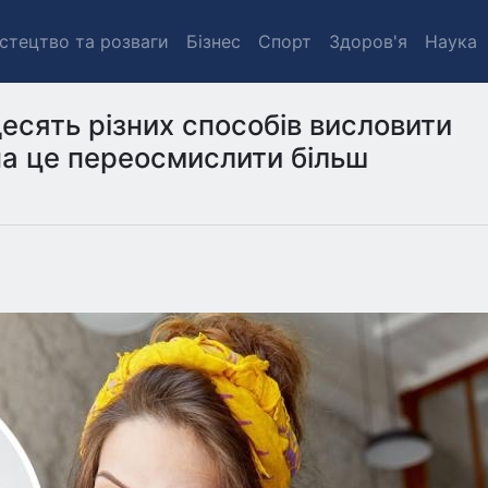
стецтво та розваги
Бізнес
Спорт
Здоров'я
Наука
 десять різних способів висловити
на це переосмислити більш