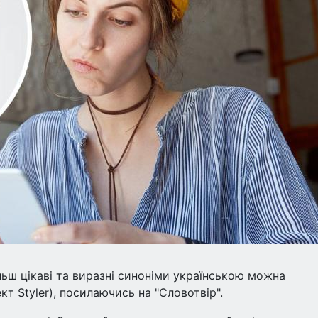
ільш цікаві та виразні синоніми українською можна
кт Styler), посилаючись на "Словотвір".