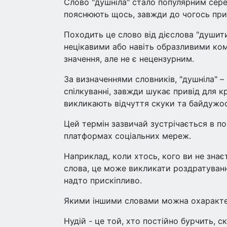
Слово "душніла" стало популярним сере
пояснюють щось, завжди до чогось при
Походить це слово від дієслова "душити
нецікавими або навіть образливими ком
значення, але не є нецензурним.
За визначеннями словників, "душніла" –
спілкуванні, завжди шукає привід для к
викликають відчуття скуки та байдужос
Цей термін зазвичай зустрічається в по
платформах соціальних мереж.
Наприклад, коли хтось, кого ви не знає
слова, це може викликати роздратуванн
надто прискіпливо.
Якими іншими словами можна охаракте
Нудій - це той, хто постійно бурчить, 