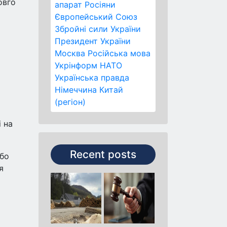
овго
апарат
Росіяни
Європейський Союз
Збройні сили України
Президент України
Москва
Російська мова
Укрінформ
НАТО
Українська правда
Німеччина
Китай
(регіон)
і на
Recent posts
або
я