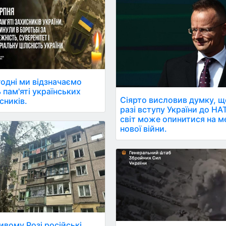
одні ми відзначаємо
 пам'яті українських
Сіярто висловив думку, щ
сників.
разі вступу України до НА
світ може опинитися на м
нової війни.
ивому Розі російські