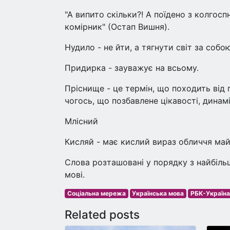
"А випито скільки?! А поїдено з колгоспн
комірник" (Остап Вишня).
Нудило - не йти, а тягнути світ за собою
Придирка - зауважує на всьому.
Пріснище - це термін, що походить від 
чогось, що позбавлене цікавості, динамі
Млісний
Кисляй - має кислий вираз обличчя май
Слова розташовані у порядку з найбіль
мові.
Соціальна мережа
Українська мова
РБК-Україна
Related posts