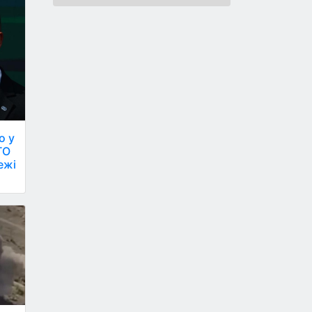
о у
ТО
ежі