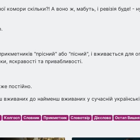
ої комори скільки?! А воно ж, мабуть, і ревізія буде! - 
.
прикметників "прісний" або "пісний", і вживається для о
ки, яскравості та привабливості.
же постійно.
ш вживаних до найменш вживаних у сучасній українськ
Колгосп
Словник
Прикметник
Словотвір
Дієслово
Остап Вишня