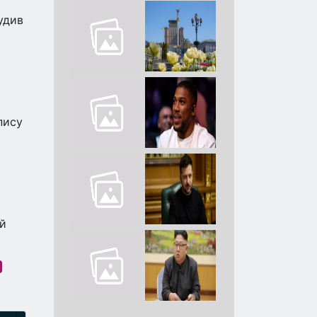
нудив
пису
ій