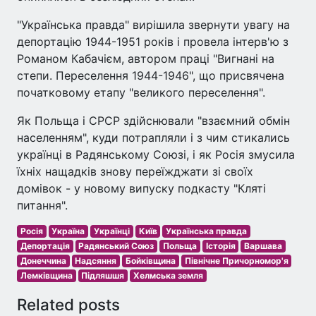
"Українська правда" вирішила звернути увагу на
депортацію 1944-1951 років і провела інтерв'ю з
Романом Кабачієм, автором праці "Вигнані на
степи. Переселення 1944-1946", що присвячена
початковому етапу "великого переселення".
Як Польща і СРСР здійснювали "взаємний обмін
населенням", куди потрапляли і з чим стикались
українці в Радянському Союзі, і як Росія змусила
їхніх нащадків знову переїжджати зі своїх
домівок - у новому випуску подкасту "Кляті
питання".
Росія
Україна
Українці
Київ
Українська правда
Депортація
Радянський Союз
Польща
Історія
Варшава
Донеччина
Надсяння
Бойківщина
Північне Причорномор'я
Лемківщина
Підляшшя
Хелмська земля
Related posts