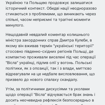
Україною та Польщею продовжує залишатися
історичний контекст. Обидві нації неодноразово
стикаються з проблемами, що виникають через
спільні, часом неприємні та трагічні моменти
минулого.
Нещодавній невдалий коментар колишнього
міністра закордонних справ Дмитра Кулеби, в
якому він вживав термін "українські території"
стосовно південно-східних регіонів Польщі, де
компактно проживали виселені під час операції
"Вісла" українці, підлив олії у вогонь. Польські
політики, як з опозиції, так і з влади, миттєво
відреагували на це недбале висловлювання, що
призвело до нового спалаху скандалу.
Утім, за політичними дискусіями та уколами
щодо операції "Вісла" відчувається брак знань і
досить неочевидна рефлексія безпосередньо в