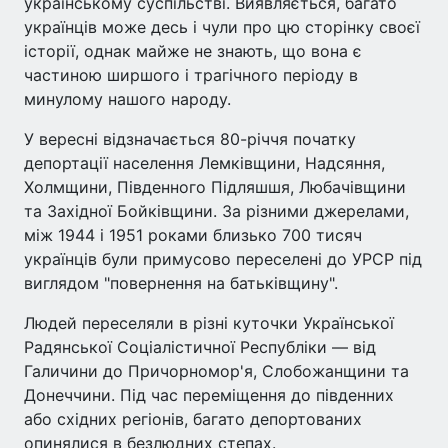
українському суспільстві. Виявляється, багато
українців може десь і чули про цю сторінку своєї
історії, однак майже не знають, що вона є
частиною ширшого і трагічного періоду в
минулому нашого народу.
У вересні відзначається 80-річчя початку
депортації населення Лемківщини, Надсяння,
Холмщини, Південного Підляшшя, Любачівщини
та Західної Бойківщини. За різними джерелами,
між 1944 і 1951 роками близько 700 тисяч
українців були примусово переселені до УРСР під
виглядом "повернення на батьківщину".
Людей переселяли в різні куточки Української
Радянської Соціалістичної Республіки — від
Галичини до Причорномор'я, Слобожанщини та
Донеччини. Під час переміщення до південних
або східних регіонів, багато депортованих
опинялися в безлюдних степах.