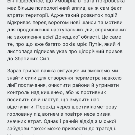
Він підкреслює, що ймовірна втрата Покровська
має більше психологічний вплив, аніж сам факт
втрати території. Адже такий розвиток подій
відкриває перед ворогом нові шанси та мотиви
для продовження наступальних дій, спрямованих
на захоплення всієї Донецької області. Це саме
те, про що вже багато років мріє Путін, який 4
листопада підписав указ про цілорічний призов
до Збройних Сил.
Зараз триває важка ситуація: чи зможемо ми
знайти сили для створення периметра навколо
лінії постачання, очистити райони й утримати
контроль над кишенею, або ж противник
посилить свій наступ, що змусить нас
відступити. Перехід через шестикілометрову
горловину під вогнем з повітря несе ризик
значних втрат. Однак і ранній відхід з міської
забудови також може призвести до трагедії.