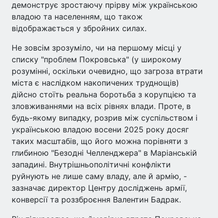
демонструє зростаючу прірву між українською
владою та населенням, що також
відображається у збройних силах.
Не зовсім зрозуміло, чи на першому місці у
списку "проблем Покровська" (у широкому
розумінні, оскільки очевидно, що загроза втрати
міста є наслідком накопичених труднощів)
дійсно стоїть реальна боротьба з корупцією та
зловживаннями на всіх рівнях влади. Проте, в
будь-якому випадку, розрив між суспільством і
українською владою восени 2025 року досяг
таких масштабів, що його можна порівняти з
глибиною "Безодні Челленджера" в Маріанській
западині. Внутрішньополітичні конфлікти
руйнують не лише саму владу, але й армію, -
зазначає директор Центру досліджень армії,
конверсії та роззброєння Валентин Бадрак.