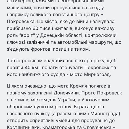
артилерією, КАБами і легкоброньованими
машинами, почали просуватися на захід у
напрямку великого логістичного центру -
Покровська. Це місто, яке до війни налічувало
приблизно 60 тисяч жителів, виконує важливу
роль "воріт" у Донецькій області, контролюючи
ключові залізничні та автомобільні маршрути, що
з'єднують фронтові позиції з тилом.
Тобто росіянам знадобилося півтора року, щоб
пройти 40 км і почати оточувати Покровськ та
його найближчого сусіда - місто Мирноград.
Цілком очевидно, що мета Кремля полягає в
повному захопленні Донеччини. Проте Покровськ
є не лише містом для України, а й ключовим
оборонним пунктом регіону. Втрата цього
населеного пункту (а разом із ним і Мирнограда)
створить сприятливі умови для просування до
Костянтинівки, Краматорська та Слов'янська –