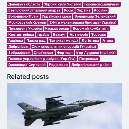
Донецька область
Збройні сили України
Головнокомандувач
Безпілотний літальний апарат
Росія
Україна
Росіяни
Володимир Путін
Українська мова
Володимир Зеленський
Московський Кремль
24-та механізована бригада (Україна)
Президент України
Краматорськ
Ворожий комбатант
Костянтинівка
Ізраїль
Бахмут
Артилерія
Торецьк
Авдіївка
Павлоград
Тактика (метод)
Логістика
Атака
Добропілля
Сили спеціальних операцій (Україна)
Зображення
Слов'янськ
Фортеця
Ігор Луценко (політик)
Головне управління розвідки (Україна)
Покровськ
Олександр Сирський
Родинське
Добропільський район
Related posts