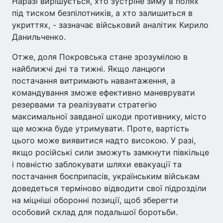
Наразі вирішується, хто зустріне зиму в полях
під тиском безпілотників, а хто залишиться в
укриттях, - зазначає військовий аналітик Кирило
Данильченко.
Отже, доля Покровська стане зрозумілою в
найближчі дні та тижні. Якщо ланцюги
постачання витримають навантаження, а
командування зможе ефективно маневрувати
резервами та реалізувати стратегію
максимальної завданої шкоди противнику, місто
ще можна буде утримувати. Проте, вартість
цього може виявитися надто високою. У разі,
якщо російські сили зможуть замкнути півкільце
і повністю заблокувати шляхи евакуації та
постачання боєприпасів, українським військам
доведеться терміново відводити свої підрозділи
на міцніші оборонні позиції, щоб зберегти
особовий склад для подальшої боротьби.