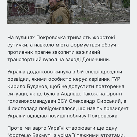
На вулицях Покровська тривають жорстокі
сутички, а навколо міста формується обруч -
противник прагне захопити важливий
транспортний вузол на заході Донеччини.
Україна додатково кинула в бій спецпідрозділи
розвідки, якими особисто керує керівник ГУР
Кирило Буданов, щоб не допустити повторення
ситуації, як це було в Авдіївці. Також на фронті
головнокомандувач ЗСУ Олександр Сирський, а
4 листопада повідомлялося, що навіть президент
України відвідав позиції поблизу Покровська.
Проте, чи варто Україні створювати ще одну
"фортецю Бахмут" з усіма її тяжкими втратами,