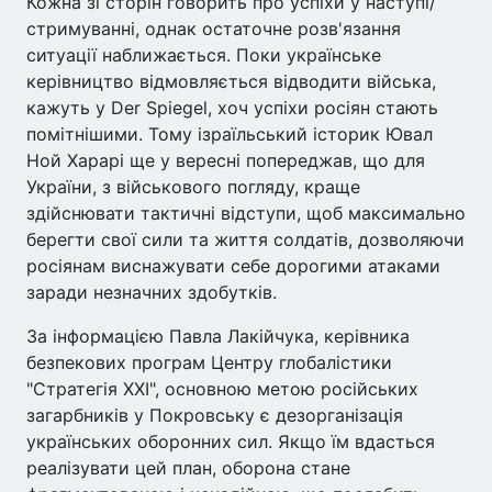
Кожна зі сторін говорить про успіхи у наступі/
стримуванні, однак остаточне розв'язання
ситуації наближається. Поки українське
керівництво відмовляється відводити війська,
кажуть у Der Spiegel, хоч успіхи росіян стають
помітнішими. Тому ізраїльський історик Ювал
Ной Харарі ще у вересні попереджав, що для
України, з військового погляду, краще
здійснювати тактичні відступи, щоб максимально
берегти свої сили та життя солдатів, дозволяючи
росіянам виснажувати себе дорогими атаками
заради незначних здобутків.
За інформацією Павла Лакійчука, керівника
безпекових програм Центру глобалістики
"Стратегія XXI", основною метою російських
загарбників у Покровську є дезорганізація
українських оборонних сил. Якщо їм вдасться
реалізувати цей план, оборона стане