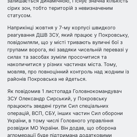
залишається динамічною, і існує значна кількість
сірих зон, тобто територій з невизначеним
статусом.
Наприкінці жовтня у 7-му корпусі швидкого
реагування ДШВ ЗСУ, який працює у Покровську,
повідомляли, що у місті тривають вуличні бої з
групами ворога, які завдяки чисельній перевазі у
силах та засобах зуміли просочитися та
накопичитися у різних частинах міста. Тому,
мовляв, про повноцінний контроль над жодним із
районів Покровська не йдеться.
Як повідомив 1 листопада Головнокомандувач
ЗСУ Олександр Сирський, у Покровську
працюють зведені групи Сил спеціальних
операцій, ВСП, СБУ, інших частин Сил оборони
України, в тому числі Головного управління
розвідки МО України. Він додав, що оборона
агломерації буде підтримана додатковими