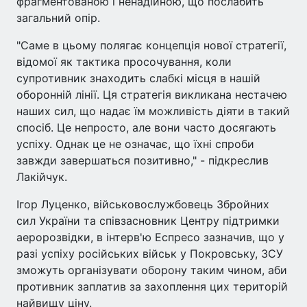
фрагментованою і ненадійною, що послабить
загальний опір.
"Саме в цьому полягає концепція нової стратегії,
відомої як тактика просочування, коли
супротивник знаходить слабкі місця в нашій
оборонній лінії. Ця стратегія викликана нестачею
наших сил, що надає їм можливість діяти в такий
спосіб. Це непросто, але вони часто досягають
успіху. Однак це не означає, що їхні спроби
завжди завершаться позитивно," - підкреслив
Лакійчук.
Ігор Луценко, військовослужбовець Збройних
сил України та співзасновник Центру підтримки
аеророзвідки, в інтерв'ю Еспресо зазначив, що у
разі успіху російських військ у Покровську, ЗСУ
зможуть організувати оборону таким чином, аби
противник заплатив за захоплення цих територій
найвищу ціну.