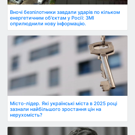
Вночі безпілотники завдали ударів по кільком
енергетичним об'єктам у Росії: ЗМІ
оприлюднили нову інформацію.
Місто-лідер. Які українські міста в 2025 році
зазнали найбільшого зростання цін на
нерухомість?