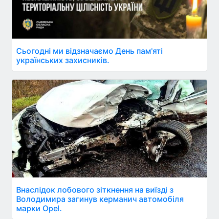
Сьогодні ми відзначаємо День пам'яті
українських захисників.
Внаслідок лобового зіткнення на виїзді з
Володимира загинув керманич автомобіля
марки Opel.