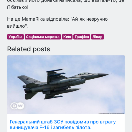
оскільки його донька написала, що взагалі-то, це
її батько!
На це MamaRika відповіла: "Ай як незручно
вийшло".
Україна
Соціальна мережа
Київ
Графіка
Лікар
Related posts
Генеральний штаб ЗСУ повідомив про втрату
винищувача F-16 і загибель пілота.