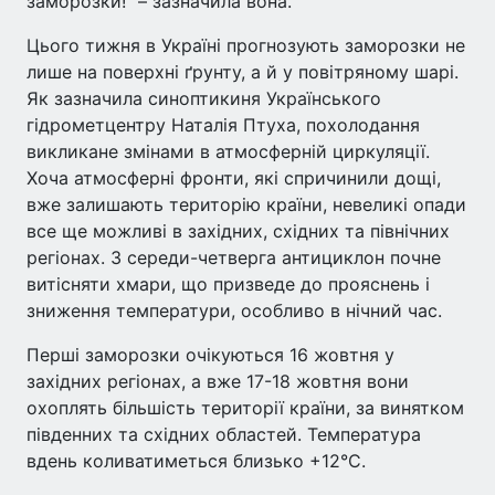
заморозки!" – зазначила вона.
Цього тижня в Україні прогнозують заморозки не
лише на поверхні ґрунту, а й у повітряному шарі.
Як зазначила синоптикиня Українського
гідрометцентру Наталія Птуха, похолодання
викликане змінами в атмосферній циркуляції.
Хоча атмосферні фронти, які спричинили дощі,
вже залишають територію країни, невеликі опади
все ще можливі в західних, східних та північних
регіонах. З середи-четверга антициклон почне
витісняти хмари, що призведе до прояснень і
зниження температури, особливо в нічний час.
Перші заморозки очікуються 16 жовтня у
західних регіонах, а вже 17-18 жовтня вони
охоплять більшість території країни, за винятком
південних та східних областей. Температура
вдень коливатиметься близько +12°C.