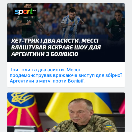
Три голи та два асисти. Мессі
продемонстрував вражаюче виступ для збірної
Аргентини в матчі проти Болівії.