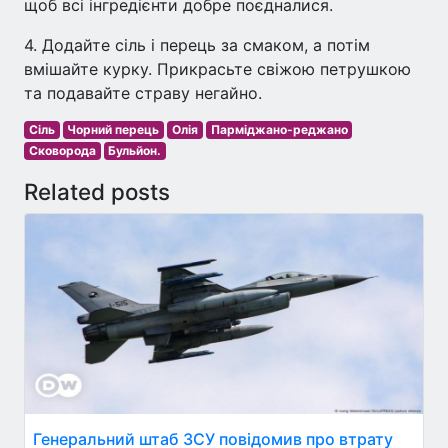
щоб всі інгредієнти добре поєдналися.
4. Додайте сіль і перець за смаком, а потім
вмішайте курку. Прикрасьте свіжою петрушкою
та подавайте страву негайно.
Сіль
Чорний перець
Олія
Парміджано-реджано
Сковорода
Бульйон.
Related posts
Генеральний штаб ЗСУ повідомив про втрату