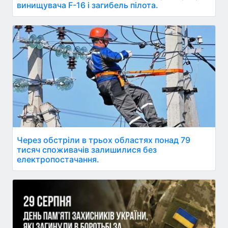
винищувача F-16 і загибель пілота.
Через обстріли в трьох областях понад 79
тисяч споживачів залишилися без
електропостачання.