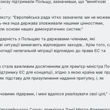
союзу підтримали Польщу, зазначивши, що "виняткові
.
ксту: "Європейська рада чітко зазначила: ми не може
дь-яка інша держава зловживали нашими цінностями,
али основи наших демократичних систем."
дарність з Польщею та державами-членами, які
ситуації вимагають відповідних заходів... Крім того, с
отидії нелегальній міграції відповідно до права ЄС та
ява стала важливим досягненням для прем'єр-міністра П
ідтримку ЄС для концепції, згідно з якою країна має пр
к підставу для призупинення надання притулку, і, як
овими лідерами, і мені вдалося реалізувати свої цілі," 
Європейського Союзу, прем'єрка Данії Метте Фредерік