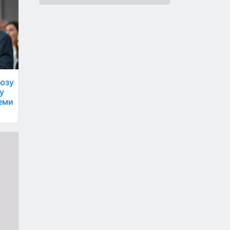
юзу
у
леми