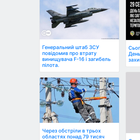
Генеральний штаб ЗСУ
Сьог
повідомив про втрату
День
винищувача F-16 і загибель
захи
пілота.
Через обстріли в трьох
областях понад 79 тисяч