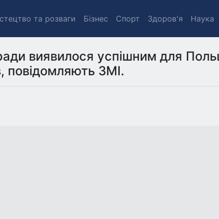
стецтво та розваги
Бізнес
Спорт
Здоров'я
Наука
ради виявилося успішним для Поль
, повідомляють ЗМІ.