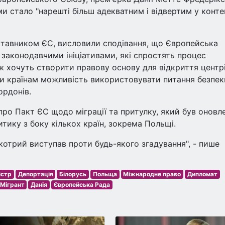
и стало "нарешті більш адекватним і відвертим у конте
ставником ЄС, висловили сподівання, що Європейська
 законодавчими ініціативами, які спростять процес
ож хочуть створити правову основу для відкриття центр
ати країнам можливість використовувати питання безпек
ордонів.
про Пакт ЄС щодо міграції та притулку, який був оновл
итику з боку кількох країн, зокрема Польщі.
котрий виступав проти будь-якого згадування", - пише
істр
Депортація
Білорусь
Польща
Міжнародне право
Дипломат
Мігрант
Данія
Європейська Рада