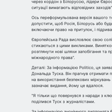
через кордон з Білоруссю, лідери Євро
ситуації вимагають відповідних заходів"
Ось переформульована версія вашого те
допустити, щоб Росія, Білорусь або бу
включаючи право на притулок, і підрив
Європейська Рада висловлює свою солі
стикаються з цими викликами. Виняткові 
розглянути нові шляхи запобігання та пр
міжнародного права".
Деталі: За інформацією Politico, ця за
Дональда Туска. Він прагнув отримати п
на використання безпекових міркувань я
зазначає видання, йому це вдалося.
"Я тільки що повернувся з наради з ключ
поділився Туск з журналістами.
За інформацією анонімного дипломата 