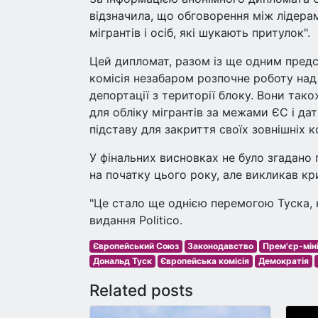
відзначила, що обговорення між лідерам
мігрантів і осіб, які шукають притулок".
Цей дипломат, разом із ще одним пред
комісія незабаром розпочне роботу над
депортації з території блоку. Вони так
для обліку мігрантів за межами ЄС і д
підставу для закриття своїх зовнішніх к
У фінальних висновках не було згадано 
на початку цього року, але викликав кр
"Це стало ще однією перемогою Туска, 
видання Politico.
Європейський Союз
Законодавство
Прем'єр-мін
Дональд Туск
Європейська комісія
Демократія
Related posts