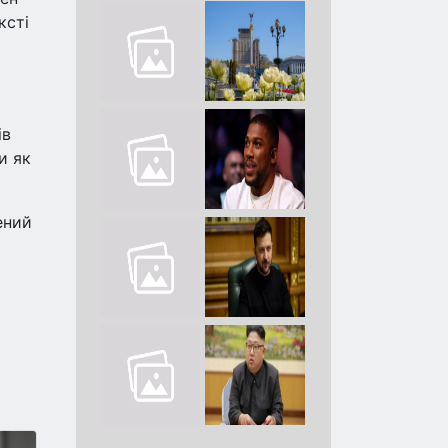
ксті
ів
и як
ений