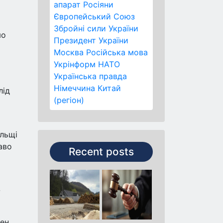
апарат
Росіяни
Європейський Союз
Збройні сили України
мо
Президент України
Москва
Російська мова
Укрінформ
НАТО
Українська правда
Німеччина
Китай
лід
(регіон)
ольщі
аво
Recent posts
-
сен