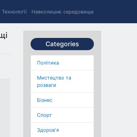
Технології
Навколишнє середовище
щі
Categories
Політика
Мистецтво та
розваги
Бізнес
Спорт
Здоров'я