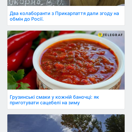
Два колаборанти з Прикарпаття дали згоду на
обмін до Росії.
Грузинські смаки у кожній баночці: як
приготувати сацебелі на зиму