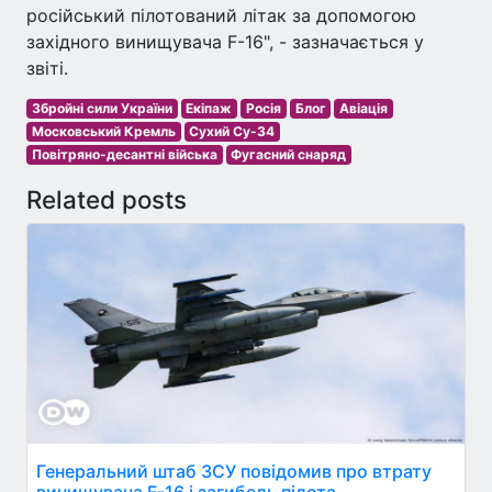
російський пілотований літак за допомогою
західного винищувача F-16", - зазначається у
звіті.
Збройні сили України
Екіпаж
Росія
Блог
Авіація
Московський Кремль
Сухий Су-34
Повітряно-десантні війська
Фугасний снаряд
Related posts
Генеральний штаб ЗСУ повідомив про втрату
винищувача F-16 і загибель пілота.