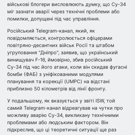
військові блогери висловлюють думку, що Су-34
міг зазнати аварії через технічні проблеми або
помилки, допущені під час управління.
Російський Telegram-канал, який, як
повідомляється, контролюється офіцерами
повітряно-десантних військ Росії та штабом
угруповання "Дніпро", заявив, що український
винищувач F-16, ймовірно, збив російський
Су-34 під час його атаки, коли він скидав фугасні
бомби (ФАБ) з уніфікованими модулями
планування та корекції (UMPC) на відстані
приблизно 50 кілометрів від лінії фронту.
У подальшому, як вказується у звіті ISW, той
самий Telegram-канал відреагував на чутки про
можливу аварію Су-34, викликану технічними
проблемами або людським фактором. Він
підкреслив, що ці теоретичні ситуації ще раз