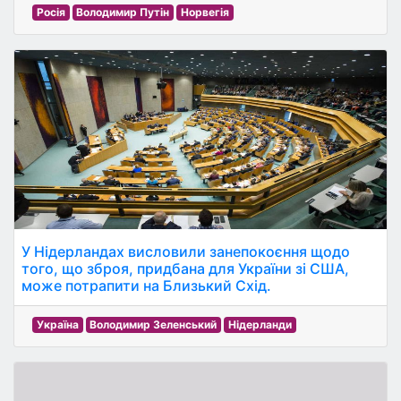
Росія
Володимир Путін
Норвегія
У Нідерландах висловили занепокоєння щодо
того, що зброя, придбана для України зі США,
може потрапити на Близький Схід.
Україна
Володимир Зеленський
Нідерланди