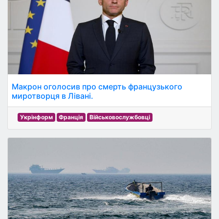
Макрон оголосив про смерть французького
миротворця в Лівані.
Укрінформ
Франція
Військовослужбовці