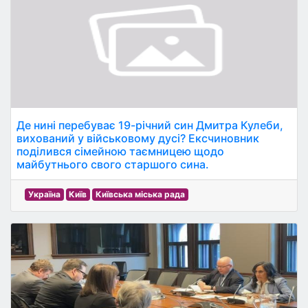
Де нині перебуває 19-річний син Дмитра Кулеби,
вихований у військовому дусі? Ексчиновник
поділився сімейною таємницею щодо
майбутнього свого старшого сина.
Україна
Київ
Київська міська рада