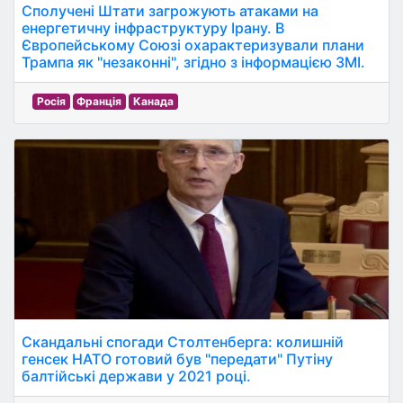
Сполучені Штати загрожують атаками на
енергетичну інфраструктуру Ірану. В
Європейському Союзі охарактеризували плани
Трампа як "незаконні", згідно з інформацією ЗМІ.
Росія
Франція
Канада
Скандальні спогади Столтенберга: колишній
генсек НАТО готовий був "передати" Путіну
балтійські держави у 2021 році.