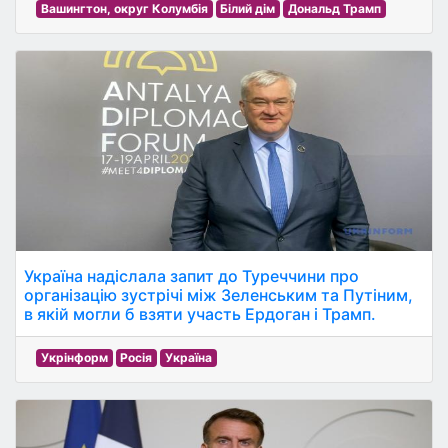
Вашингтон, округ Колумбія
Білий дім
Дональд Трамп
Україна надіслала запит до Туреччини про
організацію зустрічі між Зеленським та Путіним,
в якій могли б взяти участь Ердоган і Трамп.
Укрінформ
Росія
Україна