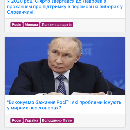
У 2020 році Сіярто звертався до Лаврова з
проханням про підтримку в перемозі на виборах у
Словаччині.
Росія
Москва
Політична партія
"Виконуємо бажання Росії": які проблеми існують
у мирних переговорах?
Росія
Україна
Володимир Путін