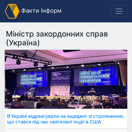
Факти Інформ
Міністр закордонних справ
(Україна)
В Україні відреагували на інцидент зі стріляниною,
що стався під час святкової події в США.