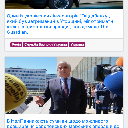
Один із українських інкасаторів "Ощадбанку",
який був затриманий в Угорщині, міг отримати
ін'єкцію "сироватки правди", повідомляє The
Guardian.
Росія
Служба безпеки України
Україна
В Італії виникають сумніви щодо можливого
розширення європейських морських операцій до