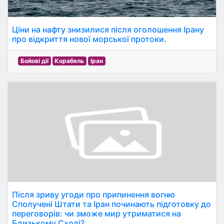
Ціни на нафту знизилися після оголошення Ірану
про відкриття нової морської протоки.
Бойові дії
Корабель
Іран
Після зриву угоди про припинення вогню
Сполучені Штати та Іран починають підготовку до
переговорів: чи зможе мир утриматися на
Близькому Сході?