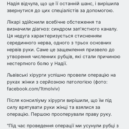
Надія відчула, що це її останній шанс, і вирішила
звернутися до цих спеціалістів за допомогою.
Лікарі здійснили всебічне обстеження та
визначили діагноз: синдром зап'ястного каналу.
Ця недуга характеризується стисненням
серединного нерва, одного з трьох основних
нервів руки. Саме це защемлення призвело до
утворення численних рубців, які стали причиною
нестерпного болю у Надії.
Львівські хірурги успішно провели операцію на
руках жінки з серйозною патологією (фото:
facebook.com/1tmolviv)
Після консиліуму хірурги вирішили, що їм під
силу врятувати руки жінці та взялися за
операцію. Першою прооперували праву руку.
"Під час проведення операції ми усунули рубці з