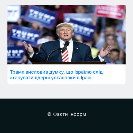
Трамп висловив думку, що Ізраїлю слід
атакувати ядерні установки в Ірані.
© Факти Інформ