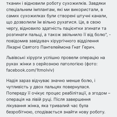
тканин і відновили роботу сухожилків. Завдяки
спеціальним імплантам, які ми використали, в
самих сухожилках були створені штучні канали,
що дозволили їм вільно рухатися. Це, в свою
чергу, відновило здатність пацієнтки згинати та
розгинати пальці, а також звільнило її від болю", -
повідомив завідувач хірургічного відділення
Лікарні Святого Пантелеймона Гнат Герич.
Львівські хірурги успішно провели операцію на
руках жінки з серйозною патологією (фото:
facebook.com/1tmolviv)
Надія зараз відчуває значно менше болю, і
чутливість у двох пальцях повернулася.
Попереду її очікує процес реабілітації, а згодом –
операція на лівій руці. Після завершення
лікування жінка, яка тривалий час була
безробітною, сподівається знайти нову роботу.