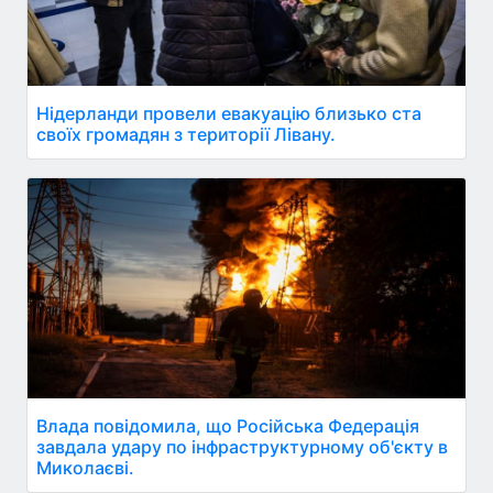
Нідерланди провели евакуацію близько ста
своїх громадян з території Лівану.
Влада повідомила, що Російська Федерація
завдала удару по інфраструктурному об'єкту в
Миколаєві.