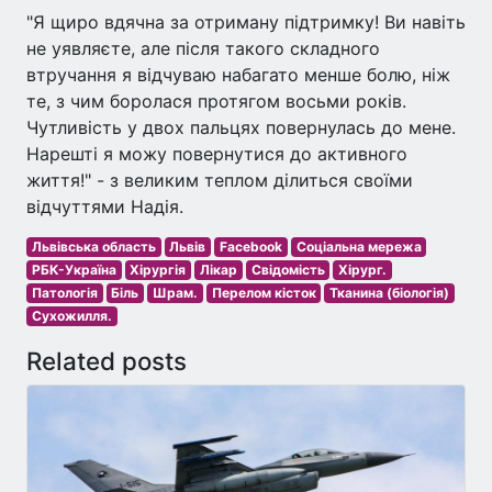
"Я щиро вдячна за отриману підтримку! Ви навіть
не уявляєте, але після такого складного
втручання я відчуваю набагато менше болю, ніж
те, з чим боролася протягом восьми років.
Чутливість у двох пальцях повернулась до мене.
Нарешті я можу повернутися до активного
життя!" - з великим теплом ділиться своїми
відчуттями Надія.
Львівська область
Львів
Facebook
Соціальна мережа
РБК-Україна
Хірургія
Лікар
Свідомість
Хірург.
Патологія
Біль
Шрам.
Перелом кісток
Тканина (біологія)
Сухожилля.
Related posts