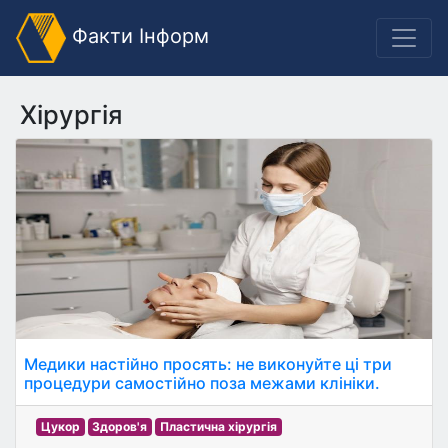
Факти Інформ
Хірургія
Медики настійно просять: не виконуйте ці три
процедури самостійно поза межами клініки.
Цукор
Здоров'я
Пластична хірургія