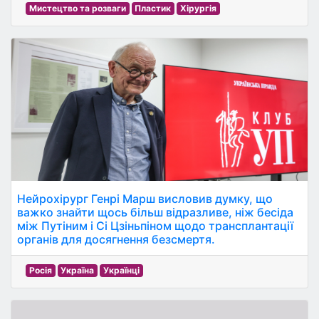
Мистецтво та розваги
Пластик
Хірургія
Нейрохірург Генрі Марш висловив думку, що
важко знайти щось більш відразливе, ніж бесіда
між Путіним і Сі Цзіньпіном щодо трансплантації
органів для досягнення безсмертя.
Росія
Україна
Українці