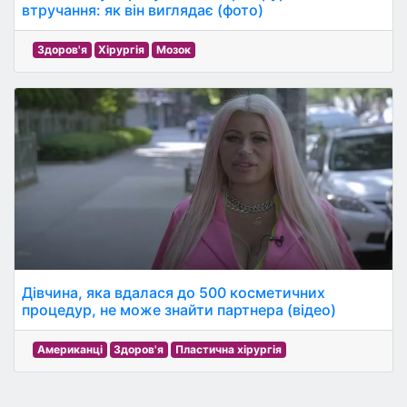
втручання: як він виглядає (фото)
Здоров'я
Хірургія
Мозок
Дівчина, яка вдалася до 500 косметичних
процедур, не може знайти партнера (відео)
Американці
Здоров'я
Пластична хірургія