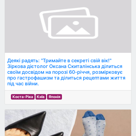
Деякі радять: "Тримайте в секреті свій вік!"
Зіркова дієтолог Оксана Скиталінська ділиться
своїм досвідом на порозі 60-річчя, розмірковує
про гастрофашизм та ділиться рецептами життя
під час війни.
Коста-Ріка
Київ
Японія